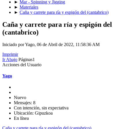
►
Mar - Spinning y Jigging
►
Materiales
►
Caña y carrete para ría y espigón del (cantabrico)
Caña y carrete para ría y espigón del
(cantabrico)
Iniciado por Yago, 06 de Abril de 2022, 11:58:36 AM
Imprimir
Ir Abajo
Páginas
1
Acciones del Usuario
Yago
Nuevo
Mensajes: 8
Con intención, sin expectativa
Ubicación: Gipuzkoa
En línea
Caña y carrete para ría y espigón del (cantabrico)