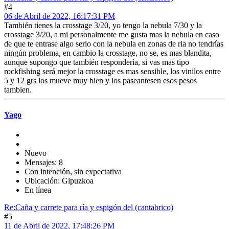
#4
06 de Abril de 2022, 16:17:31 PM
También tienes la crosstage 3/20, yo tengo la nebula 7/30 y la
crosstage 3/20, a mi personalmente me gusta mas la nebula en caso
de que te entrase algo serio con la nebula en zonas de ria no tendrías
ningún problema, en cambio la crosstage, no se, es mas blandita,
aunque supongo que también respondería, si vas mas tipo
rockfishing será mejor la crosstage es mas sensible, los vinilos entre
5 y 12 grs los mueve muy bien y los paseantesen esos pesos
tambien.
Yago
Nuevo
Mensajes: 8
Con intención, sin expectativa
Ubicación: Gipuzkoa
En línea
Re:Caña y carrete para ría y espigón del (cantabrico)
#5
11 de Abril de 2022, 17:48:26 PM