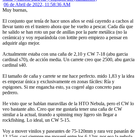
06 de Abril de 2022, 11:58:36 AM
Muy buenas,
El conjunto que tenía de hace unos años se está cayendo a cachos al
llevar tanto en el trastero ahora que he vuelto a pescar. Cada día que
he salido se han roto un par de anillas por la parte metálica (no la
cerámica) y voy reparándola con lottite pero empiezo a pensar en
adquirir algo mejor.
Actualmente estaba con una caña de 2,10 y CW 7-18 (abu garcia
cardinal s70), de acción media. Un carrete creo que 2500, abu garcia
cardinal s40.
El tamaño de caña y carrete se me hace perfecto. mido 1,83 y la idea
es empezar única y exclusivamente en zonas fáciles: Ría y
espigones. Si me engancha esto, ya cogeré algo concreto para
pedrero.
He visto que se hablan maravillas de la HTO Nebula, pero el CW lo
veo bastante alto. Creo que me gustaría tener una caña de CW
similar a la actual, tirando a spinning muy ligero sin llegar a
rockfishing. Lo ideal, un CW 5-15.
Voy a mover vinilos y paseantes de 75-120mm y rara vez pasarán de
13-15gr, casi siempre me moveré entre los 6-12gr, por eso la nebula