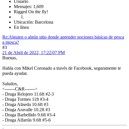
Usuario
Mensajes: 1,609
Rigged On the fly!
Ubicación: Barcelona
En línea
Re:Alguien o algún sitio donde aprender nociones básicas de pesca
a mosca?
#3
21 de Abril de 2022, 17:22:07 PM
Buenas,
Habla con Mikel Coronado a través de Facebook, seguramente te
pueda ayudar.
Saludos,
<-------C&R------->
- Draga Relojero 11.6ft #2-3
- Draga Tormes 11ft #3-4
- Draga Aliseda 10.6ft #3
- Draga Aravalle 10.2ft #3
- Draga Barbellido 9.6ft #3-4
- Draga Alfarràs 9.6ft #5-6