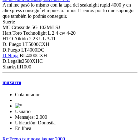
A mi me pasó lo mismo con la tapa del seaknight rapid 4000 y en
aliexpress conseguí el repuesto.. unos 11 euros por lo que supongo
que también lo podrás conseguir.
Suerte
MC Crossride 5G 102M/LSJ
Hart Toro Technolight L 2.4 cw 4-20
HTO Aikido 2.23 UL 3-11
D. Fuego LT5000CXH
D.Fuego LT4000DC
D.Ninja
BL4000CXH
D.Legalis2500XHC
SharkyIII1000
muxarro
Colaborador
Usuario
Mensajes: 2,000
Ubicación: Donostia
En línea
Re:Freno tsurinoya jaguar 2000