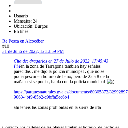
Usuario
Mensajes: 24
Ubicación: Burgos
En línea
Re:Pesca en Alcocéber
#10
31 de Julio de 2022, 12:13:59 PM
Cita de: dragarios en 27 de Julio de 2022, 17:45:43
PM
en la zona de Tarragona tambien hay señales
parecidas , me dijo la policia municipal , que no se
podia pescar en horario de baño, pero de 22 a 8 de la
mañana si se podia , habla con la policia municipal
https://parquesnaturales.gva.es/documents/80305872/82992897/
9063-4bf9-85b2-c9bffa5ec6b4
ahi teneis las zonas prohibidas en la sierra de irta
Correcto, los carteles de las playas limitan el horario, de hecho es