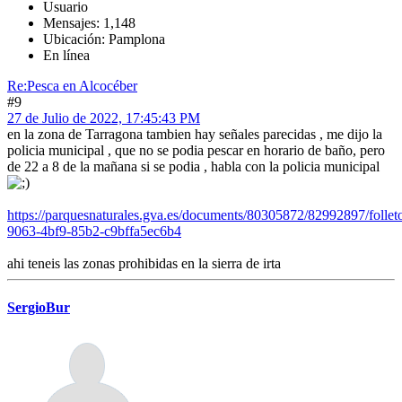
Usuario
Mensajes: 1,148
Ubicación: Pamplona
En línea
Re:Pesca en Alcocéber
#9
27 de Julio de 2022, 17:45:43 PM
en la zona de Tarragona tambien hay señales parecidas , me dijo la
policia municipal , que no se podia pescar en horario de baño, pero
de 22 a 8 de la mañana si se podia , habla con la policia municipal
https://parquesnaturales.gva.es/documents/80305872/82992897/follet
9063-4bf9-85b2-c9bffa5ec6b4
ahi teneis las zonas prohibidas en la sierra de irta
SergioBur