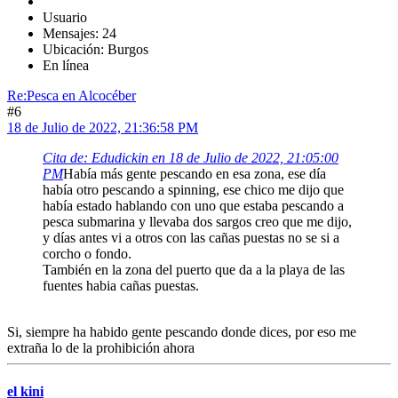
Usuario
Mensajes: 24
Ubicación: Burgos
En línea
Re:Pesca en Alcocéber
#6
18 de Julio de 2022, 21:36:58 PM
Cita de: Edudickin en 18 de Julio de 2022, 21:05:00
PM
Había más gente pescando en esa zona, ese día
había otro pescando a spinning, ese chico me dijo que
había estado hablando con uno que estaba pescando a
pesca submarina y llevaba dos sargos creo que me dijo,
y días antes vi a otros con las cañas puestas no se si a
corcho o fondo.
También en la zona del puerto que da a la playa de las
fuentes habia cañas puestas.
Si, siempre ha habido gente pescando donde dices, por eso me
extraña lo de la prohibición ahora
el kini