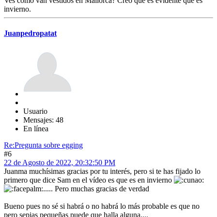
Ves como van vestidos en Mallorca? Creo que es evidente que es
invierno.
Juanpedropatat
Usuario
Mensajes: 48
En línea
Re:Pregunta sobre egging
#6
22 de Agosto de 2022, 20:32:50 PM
Juanma muchísimas gracias por tu interés, pero si te has fijado lo
primero que dice Sam en el vídeo es que es en invierno
..... Pero muchas gracias de verdad
Bueno pues no sé si habrá o no habrá lo más probable es que no
pero sepias pequeñas puede que halla alguna....