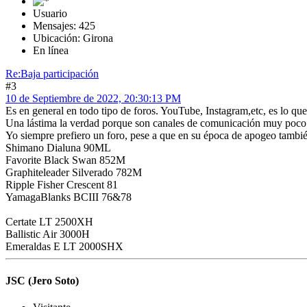
Usuario
Mensajes: 425
Ubicación: Girona
En línea
Re:Baja participación
#3
10 de Septiembre de 2022, 20:30:13 PM
Es en general en todo tipo de foros. YouTube, Instagram,etc, es lo que
Una lástima la verdad porque son canales de comunicación muy poco fia
Yo siempre prefiero un foro, pese a que en su época de apogeo tambié
Shimano Dialuna 90ML
Favorite Black Swan 852M
Graphiteleader Silverado 782M
Ripple Fisher Crescent 81
YamagaBlanks BCIII 76&78
Certate LT 2500XH
Ballistic Air 3000H
Emeraldas E LT 2000SHX
JSC (Jero Soto)