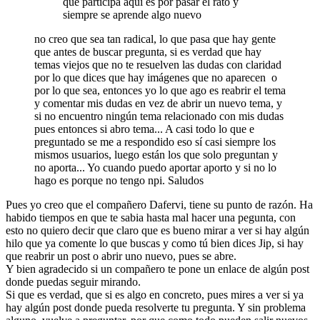
que participa aquí es por pasar el rato y
siempre se aprende algo nuevo
no creo que sea tan radical, lo que pasa que hay gente
que antes de buscar pregunta, si es verdad que hay
temas viejos que no te resuelven las dudas con claridad
por lo que dices que hay imágenes que no aparecen o
por lo que sea, entonces yo lo que ago es reabrir el tema
y comentar mis dudas en vez de abrir un nuevo tema, y
si no encuentro ningún tema relacionado con mis dudas
pues entonces si abro tema... A casi todo lo que e
preguntado se me a respondido eso sí casi siempre los
mismos usuarios, luego están los que solo preguntan y
no aporta... Yo cuando puedo aportar aporto y si no lo
hago es porque no tengo npi. Saludos
Pues yo creo que el compañero Dafervi, tiene su punto de razón. Ha
habido tiempos en que te sabia hasta mal hacer una pegunta, con
esto no quiero decir que claro que es bueno mirar a ver si hay algún
hilo que ya comente lo que buscas y como tú bien dices Jip, si hay
que reabrir un post o abrir uno nuevo, pues se abre.
Y bien agradecido si un compañero te pone un enlace de algún post
donde puedas seguir mirando.
Si que es verdad, que si es algo en concreto, pues mires a ver si ya
hay algún post donde pueda resolverte tu pregunta. Y sin problema