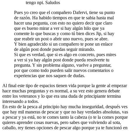
tengo npi. Saludos
Pues yo creo que el compañero Dafervi, tiene su punto
de razón. Ha habido tiempos en que te sabia hasta mal
hacer una pegunta, con esto no quiero decir que claro
que es bueno mirar a ver si hay algún hilo que ya
comente lo que buscas y como tú bien dices Jip, si hay
que reabrir un post o abrir uno nuevo, pues se abre.
Y bien agradecido si un compañero te pone un enlace
de algún post donde puedas seguir mirando.
Si que es verdad, que si es algo en concreto, pues mires
a ver si ya hay algún post donde pueda resolverte tu
pregunta. Y sin problema alguno, vuelve a preguntar,
por que como todo pueden salir nuevos comentarios o
experiencias que nos saquen de dudas.
Al final este tipo de espacios tienen vida porque la gente al empezar
hace muchas preguntas y es normal, a su vez esto genera debate
entre los veteranos y lo que era una duda de principiante termina
interesando a todos.
En esto de la pesca al principio hay mucha inseguridad, después ves
que hay mil maneras de pescar y que no hay verdades absolutas, vas
a pescar y ya está, no te comes tanto la cabeza (o te la comes porque
quieres aprender cosas nuevas, pero sabes que volviendo al sota,
caballo, rey tienes opciones de pescar algo porque ya te funcionó en