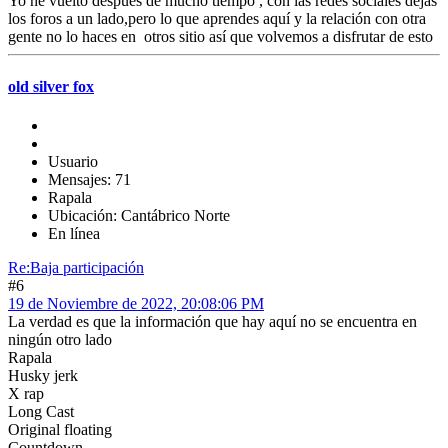
Yo he vuelto después de mucho tiempo , con las redes sociales dejas
los foros a un lado,pero lo que aprendes aquí y la relación con otra
gente no lo haces en otros sitio así que volvemos a disfrutar de esto
old silver fox
Usuario
Mensajes: 71
Rapala
Ubicación: Cantábrico Norte
En línea
Re:Baja participación
#6
19 de Noviembre de 2022, 20:08:06 PM
La verdad es que la información que hay aquí no se encuentra en
ningún otro lado
Rapala
Husky jerk
X rap
Long Cast
Original floating
Countdown