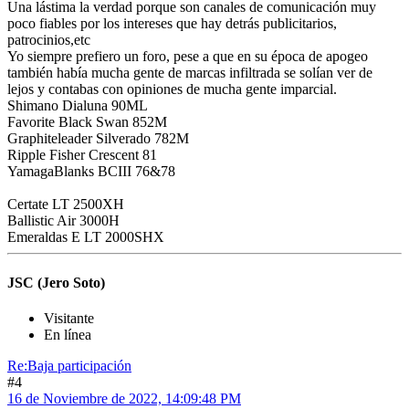
Una lástima la verdad porque son canales de comunicación muy
poco fiables por los intereses que hay detrás publicitarios,
patrocinios,etc
Yo siempre prefiero un foro, pese a que en su época de apogeo
también había mucha gente de marcas infiltrada se solían ver de
lejos y contabas con opiniones de mucha gente imparcial.
Shimano Dialuna 90ML
Favorite Black Swan 852M
Graphiteleader Silverado 782M
Ripple Fisher Crescent 81
YamagaBlanks BCIII 76&78
Certate LT 2500XH
Ballistic Air 3000H
Emeraldas E LT 2000SHX
JSC (Jero Soto)
Visitante
En línea
Re:Baja participación
#4
16 de Noviembre de 2022, 14:09:48 PM