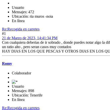
Usuario
Mensajes: 472
Ubicación: ria muros -noia
En línea
Re:Recogida en carretes
#1
21 de Marzo de 2023, 14:41:34 PM
Con cualquiera deberias de ir sobrado , donde puedes notar algo la dif
un ratio alto , pero seran casos muy contados
HAY DIAS EN LOS QUE PESCAS Y OTROS DIAS EN LOS Q
Romy
Colaborador
Usuario
Mensajes: 898
Ubicación: Tenerife
En línea
Re:Recogida en carretes