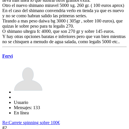
lleva mas linea lo que subiria otros gramos extra.
Otro el nuevo shimano miravel 5000 xg. 260 gr. ( 100 euros aprox)
En el caso del shimano convendria verlo en tienda ya que es nuevo
y no se como habran salido las primeras series.
Tirando a mas peso daiwa bg 3000 ( 305gr , sobre 100 euros), que
quizas le sobre peso para tu legalis 270.
O shimano ultegra fc 4000, que son 270 gr y sobre 145 euros.
Y hay otras opciones baratas e inferiores pero que van bien mientras
no se chisquen a menudo de agua salada, como legalis 5000 etc..
Fervi
Usuario
Mensajes: 133
En línea
Re:Carrete spinning sobre 100€
#2