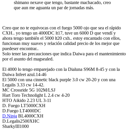
shimano nexave que tengo, bastante machacado, creo
que aun me aguanta un par de jornadas más.
Creo que no te equivocas con el fuego 5000 ojo que sea el rápido
CXH.. yo tengo un 4000DC lt17, tuve un 6000 D que vendí y
ahora tengo también el 5000 lt20 cxh.. estoy encantado con ellos,
funcionan muy suaves y relación calidad precio de los mejor que
puedeser encontrar..
Solo tener las precauciones que indica Daiwa para el mantenimiento
por el asunto del magsealed.
El 4000 lo tengo emparejado con la Dialuna S96M 8-45 y con la
Daiwa Infeet azul.14-46
El 5000 con una cinnetic black purple 3.0 cw 20-20 y con una
Legalis 3.33 cw 14-42.
MC Crossride 5G 102M/LSJ
Hart Toro Technolight L 2.4 cw 4-20
HTO Aikido 2.23 UL 3-11
D. Fuego LT5000CXH
D.Fuego LT4000DC
D.Ninja
BL4000CXH
D.Legalis2500XHC
SharkyIII1000