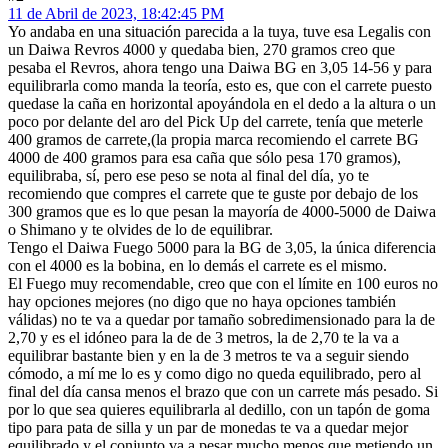
11 de Abril de 2023, 18:42:45 PM
Yo andaba en una situación parecida a la tuya, tuve esa Legalis con
un Daiwa Revros 4000 y quedaba bien, 270 gramos creo que
pesaba el Revros, ahora tengo una Daiwa BG en 3,05 14-56 y para
equilibrarla como manda la teoría, esto es, que con el carrete puesto
quedase la caña en horizontal apoyándola en el dedo a la altura o un
poco por delante del aro del Pick Up del carrete, tenía que meterle
400 gramos de carrete,(la propia marca recomiendo el carrete BG
4000 de 400 gramos para esa caña que sólo pesa 170 gramos),
equilibraba, sí, pero ese peso se nota al final del día, yo te
recomiendo que compres el carrete que te guste por debajo de los
300 gramos que es lo que pesan la mayoría de 4000-5000 de Daiwa
o Shimano y te olvides de lo de equilibrar.
Tengo el Daiwa Fuego 5000 para la BG de 3,05, la única diferencia
con el 4000 es la bobina, en lo demás el carrete es el mismo.
El Fuego muy recomendable, creo que con el límite en 100 euros no
hay opciones mejores (no digo que no haya opciones también
válidas) no te va a quedar por tamaño sobredimensionado para la de
2,70 y es el idóneo para la de de 3 metros, la de 2,70 te la va a
equilibrar bastante bien y en la de 3 metros te va a seguir siendo
cómodo, a mí me lo es y como digo no queda equilibrado, pero al
final del día cansa menos el brazo que con un carrete más pesado. Si
por lo que sea quieres equilibrarla al dedillo, con un tapón de goma
tipo para pata de silla y un par de monedas te va a quedar mejor
equilibrado y el conjunto va a pesar mucho menos que metiendo un