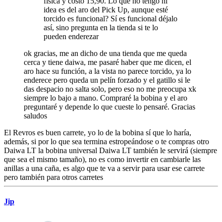
física y costó 15,90. Lo que no tengo ni
idea es del aro del Pick Up, aunque esté
torcido es funcional? Sí es funcional déjalo
así, sino pregunta en la tienda si te lo
pueden enderezar
ok gracias, me an dicho de una tienda que me queda
cerca y tiene daiwa, me pasaré haber que me dicen, el
aro hace su función, a la vista no parece torcido, ya lo
enderece pero queda un pelín forzado y el gatillo si le
das despacio no salta solo, pero eso no me preocupa xk
siempre lo bajo a mano. Compraré la bobina y el aro
preguntaré y depende lo que cueste lo pensaré. Gracias
saludos
El Revros es buen carrete, yo lo de la bobina sí que lo haría,
además, si por lo que sea termina estropeándose o te compras otro
Daiwa LT la bobina universal Daiwa LT también le servirá (siempre
que sea el mismo tamaño), no es como invertir en cambiarle las
anillas a una caña, es algo que te va a servir para usar ese carrete
pero también para otros carretes
Jip