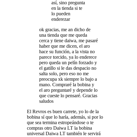
así, sino pregunta
en la tienda si te
lo pueden
enderezar
ok gracias, me an dicho de
una tienda que me queda
cerca y tiene daiwa, me pasaré
haber que me dicen, el aro
hace su función, a la vista no
parece torcido, ya lo enderece
pero queda un pelín forzado y
el gatillo si le das despacio no
salta solo, pero eso no me
preocupa xk siempre lo bajo a
mano. Compraré la bobina y
el aro preguntaré y depende lo
que cueste lo pensaré. Gracias
saludos
El Revros es buen carrete, yo lo de la
bobina sí que lo haría, además, si por lo
que sea termina estropeándose o te
compras otro Daiwa LT la bobina
universal Daiwa LT también le servirá