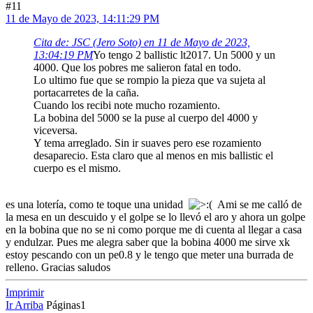
#11
11 de Mayo de 2023, 14:11:29 PM
Cita de: JSC (Jero Soto) en 11 de Mayo de 2023,
13:04:19 PM
Yo tengo 2 ballistic lt2017. Un 5000 y un
4000. Que los pobres me salieron fatal en todo.
Lo ultimo fue que se rompio la pieza que va sujeta al
portacarretes de la caña.
Cuando los recibi note mucho rozamiento.
La bobina del 5000 se la puse al cuerpo del 4000 y
viceversa.
Y tema arreglado. Sin ir suaves pero ese rozamiento
desaparecio. Esta claro que al menos en mis ballistic el
cuerpo es el mismo.
es una lotería, como te toque una unidad
Ami se me calló de
la mesa en un descuido y el golpe se lo llevó el aro y ahora un golpe
en la bobina que no se ni como porque me di cuenta al llegar a casa
y endulzar. Pues me alegra saber que la bobina 4000 me sirve xk
estoy pescando con un pe0.8 y le tengo que meter una burrada de
relleno. Gracias saludos
Imprimir
Ir Arriba
Páginas
1