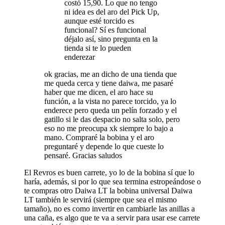
costó 15,90. Lo que no tengo
ni idea es del aro del Pick Up,
aunque esté torcido es
funcional? Sí es funcional
déjalo así, sino pregunta en la
tienda si te lo pueden
enderezar
ok gracias, me an dicho de una tienda que
me queda cerca y tiene daiwa, me pasaré
haber que me dicen, el aro hace su
función, a la vista no parece torcido, ya lo
enderece pero queda un pelín forzado y el
gatillo si le das despacio no salta solo, pero
eso no me preocupa xk siempre lo bajo a
mano. Compraré la bobina y el aro
preguntaré y depende lo que cueste lo
pensaré. Gracias saludos
El Revros es buen carrete, yo lo de la bobina sí que lo
haría, además, si por lo que sea termina estropeándose o
te compras otro Daiwa LT la bobina universal Daiwa
LT también le servirá (siempre que sea el mismo
tamaño), no es como invertir en cambiarle las anillas a
una caña, es algo que te va a servir para usar ese carrete