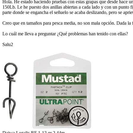
Hola. He estado haciendo pruebas con estas grapas que desde hace unos
150Lb. Le he puesto dos anillas abiertas a cada lado y con un punto f
parte donde se engancha el señuelo se acaba deslizando, pero se apriet
Creo que en tamaños para pesca media, no son mala opción. Dada la f
Lo cuál me lleva a preguntar ¿Qué problemas han tenido con ellas?
Salu2
Daiwa Legalis RF 1-12 gr 2.44m