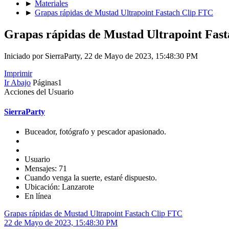
►
Materiales
►
Grapas rápidas de Mustad Ultrapoint Fastach Clip FTC
Grapas rápidas de Mustad Ultrapoint Fas
Iniciado por SierraParty, 22 de Mayo de 2023, 15:48:30 PM
Imprimir
Ir Abajo
Páginas
1
Acciones del Usuario
SierraParty
Buceador, fotógrafo y pescador apasionado.
Usuario
Mensajes: 71
Cuando venga la suerte, estaré dispuesto.
Ubicación: Lanzarote
En línea
Grapas rápidas de Mustad Ultrapoint Fastach Clip FTC
22 de Mayo de 2023, 15:48:30 PM