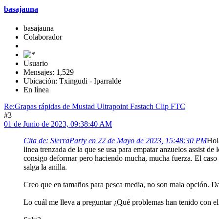
basajauna
basajauna
Colaborador
Usuario
Mensajes: 1,529
Ubicación: Txingudi - Iparralde
En línea
Re:Grapas rápidas de Mustad Ultrapoint Fastach Clip FTC
#3
01 de Junio de 2023, 09:38:40 AM
Cita de: SierraParty en 22 de Mayo de 2023, 15:48:30 PM
Hol
linea trenzada de la que se usa para empatar anzuelos assist de 
consigo deformar pero haciendo mucha, mucha fuerza. El caso es
salga la anilla.
Creo que en tamaños para pesca media, no son mala opción. Dad
Lo cuál me lleva a preguntar ¿Qué problemas han tenido con el