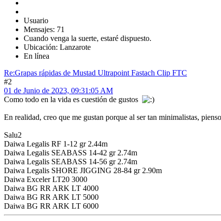
Usuario
Mensajes: 71
Cuando venga la suerte, estaré dispuesto.
Ubicación: Lanzarote
En línea
Re:Grapas rápidas de Mustad Ultrapoint Fastach Clip FTC
#2
01 de Junio de 2023, 09:31:05 AM
Como todo en la vida es cuestión de gustos
En realidad, creo que me gustan porque al ser tan minimalistas, piens
Salu2
Daiwa Legalis RF 1-12 gr 2.44m
Daiwa Legalis SEABASS 14-42 gr 2.74m
Daiwa Legalis SEABASS 14-56 gr 2.74m
Daiwa Legalis SHORE JIGGING 28-84 gr 2.90m
Daiwa Exceler LT20 3000
Daiwa BG RR ARK LT 4000
Daiwa BG RR ARK LT 5000
Daiwa BG RR ARK LT 6000