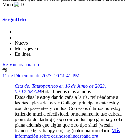
Miño
SergioOrtiz
Nuevo
Mensajes: 6
En línea
Re:Vinilos para ría.
#9
11 de Diciembre de 2023, 16:51:41 PM
Cita de: Tatitopanrico en 16 de Junio de 2023,
09:17:58 AM
Hola, buenos días a todos.
Estos días le estoy dando caña a la ría, refiriéndome a
las rías típicas del oeste Gallego, principalmente estoy
usando paseantes y vinilos. Con estos últimos no estoy
teniendo mucha efectividad, principalmente uso cabeza
plomada de darting (10g) con vinilos tipo gamba y cola
plana además que algún que otro tipo shad (westin
blanco 10gr y happy ikr(15gr)color marron claro.
Más
información sobre casinosonlineespaña.org