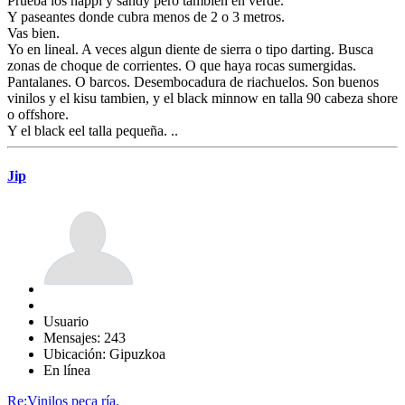
Prueba los happi y sandy pero tambien en verde.
Y paseantes donde cubra menos de 2 o 3 metros.
Vas bien.
Yo en lineal. A veces algun diente de sierra o tipo darting. Busca
zonas de choque de corrientes. O que haya rocas sumergidas.
Pantalanes. O barcos. Desembocadura de riachuelos. Son buenos
vinilos y el kisu tambien, y el black minnow en talla 90 cabeza shore
o offshore.
Y el black eel talla pequeña. ..
Jip
Usuario
Mensajes: 243
Ubicación: Gipuzkoa
En línea
Re:Vinilos peca ría.