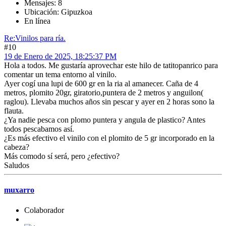
Mensajes: 8
Ubicación: Gipuzkoa
En línea
Re:Vinilos para ría.
#10
19 de Enero de 2025, 18:25:37 PM
Hola a todos. Me gustaría aprovechar este hilo de tatitopanrico para
comentar un tema entorno al vinilo.
Ayer cogí una lupi de 600 gr en la ria al amanecer. Caña de 4
metros, plomito 20gr, giratorio,puntera de 2 metros y anguilon(
raglou). Llevaba muchos años sin pescar y ayer en 2 horas sono la
flauta.
¿Ya nadie pesca con plomo puntera y angula de plastico? Antes
todos pescabamos así.
¿Es más efectivo el vinilo con el plomito de 5 gr incorporado en la
cabeza?
Más comodo sí será, pero ¿efectivo?
Saludos
muxarro
Colaborador