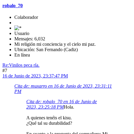
robalo_70
Colaborador
Usuario
Mensajes: 6,032
Mi religión mi conciencia y el cielo mi paz.
Ubicación: San Fernando (Cadiz)
En línea
Re:Vinilos peca ría.
#7
16 de Junio de 2023, 23:37:47 PM
Cita de: muxarro en 16 de Junio de 2023, 23:31:11
PM
Cita de: robalo_70 en 16 de Junio de
2023, 23:25:18 PM
Hola.
A quienes tenéis el kisu.
¿Qué tal su durabilidad?
En cuanto a la pregunta del compañero: Mi