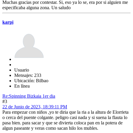
Muchas gracias por contestar. Si, eso ya lo se, era por si alguien me
especificaba alguna zona. Un saludo
karpi
Usuario
Mensajes: 233
Ubicación: Bilbao
En línea
Re:Spinning Bizkaia 1er dia
#3
22 de Junio de 2023, 18:39:11 PM
Para empezar con niños ,yo te diria que la ria a la altura de Elorrieta
o cerca del puente colgante. peligro casi nada y si suena la flauta lo
pasa bien. para sacar y que se divierta coloca pan en la potera de
algun paseante y veras como sacan hilo los mubles.