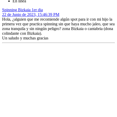
En línea
Spinning Bizkaia 1er dia
22 de Junio de 2023, 15:46:39 PM
Hola, ¿alguien que me recomiende algún spot para ir con mi hijo la
primera vez que practica spinning sin que haya mucho jaleo, que sea
zona tranquila y sin ningún peligro? zona Bizkaia o cantabria (dona
colindante con Bizkaia).
Un saludo y muchas gracias