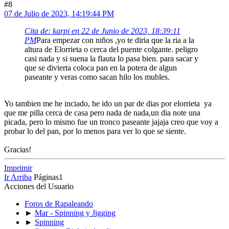
#8
07 de Julio de 2023, 14:19:44 PM
Cita de: karpi en 22 de Junio de 2023, 18:39:11
PM
Para empezar con niños ,yo te diria que la ria a la
altura de Elorrieta o cerca del puente colgante. peligro
casi nada y si suena la flauta lo pasa bien. para sacar y
que se divierta coloca pan en la potera de algun
paseante y veras como sacan hilo los mubles.
Yo tambien me he inciado, he ido un par de dias por elorrieta ya
que me pilla cerca de casa pero nada de nada,un dia note una
picada, pero lo mismo fue un tronco paseante jajaja creo que voy a
probar lo del pan, por lo menos para ver lo que se siente.
Gracias!
Imprimir
Ir Arriba
Páginas
1
Acciones del Usuario
Foros de Rapaleando
►
Mar - Spinning y Jigging
►
Spinning