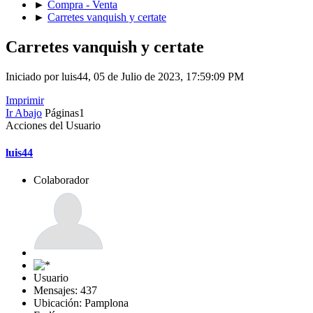
►
Compra - Venta
►
Carretes vanquish y certate
Carretes vanquish y certate
Iniciado por luis44, 05 de Julio de 2023, 17:59:09 PM
Imprimir
Ir Abajo
Páginas
1
Acciones del Usuario
luis44
Colaborador
Usuario
Mensajes: 437
Ubicación: Pamplona