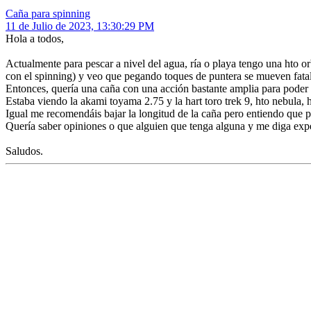
Caña para spinning
11 de Julio de 2023, 13:30:29 PM
Hola a todos,
Actualmente para pescar a nivel del agua, ría o playa tengo una hto 
con el spinning) y veo que pegando toques de puntera se mueven fata
Entonces, quería una caña con una acción bastante amplia para poder
Estaba viendo la akami toyama 2.75 y la hart toro trek 9, hto nebula, ha
Igual me recomendáis bajar la longitud de la caña pero entiendo que p
Quería saber opiniones o que alguien que tenga alguna y me diga expe
Saludos.