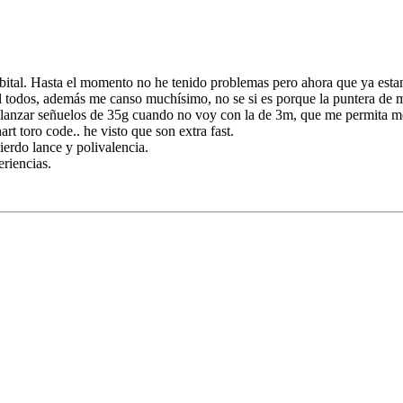
orbital. Hasta el momento no he tenido problemas pero ahora que ya esta
l todos, además me canso muchísimo, no se si es porque la puntera de 
 lanzar señuelos de 35g cuando no voy con la de 3m, que me permita m
rt toro code.. he visto que son extra fast.
ierdo lance y polivalencia.
riencias.