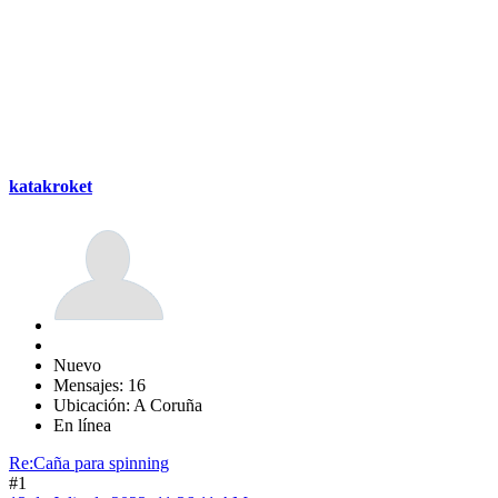
katakroket
Nuevo
Mensajes: 16
Ubicación: A Coruña
En línea
Re:Caña para spinning
#1