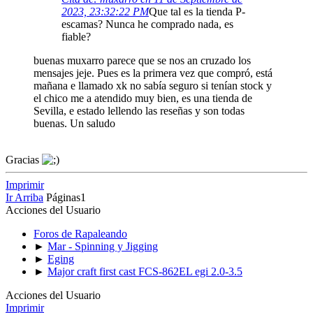
2023, 23:32:22 PM
Que tal es la tienda P-
escamas? Nunca he comprado nada, es
fiable?
buenas muxarro parece que se nos an cruzado los
mensajes jeje. Pues es la primera vez que compró, está
mañana e llamado xk no sabía seguro si tenían stock y
el chico me a atendido muy bien, es una tienda de
Sevilla, e estado lellendo las reseñas y son todas
buenas. Un saludo
Gracias
Imprimir
Ir Arriba
Páginas
1
Acciones del Usuario
Foros de Rapaleando
►
Mar - Spinning y Jigging
►
Eging
►
Major craft first cast FCS-862EL egi 2.0-3.5
Acciones del Usuario
Imprimir