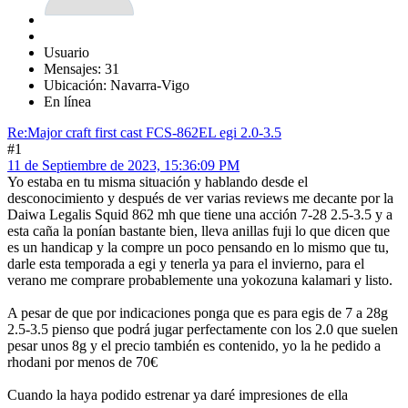
Usuario
Mensajes: 31
Ubicación: Navarra-Vigo
En línea
Re:Major craft first cast FCS-862EL egi 2.0-3.5
#1
11 de Septiembre de 2023, 15:36:09 PM
Yo estaba en tu misma situación y hablando desde el
desconocimiento y después de ver varias reviews me decante por la
Daiwa Legalis Squid 862 mh que tiene una acción 7-28 2.5-3.5 y a
esta caña la ponían bastante bien, lleva anillas fuji lo que dicen que
es un handicap y la compre un poco pensando en lo mismo que tu,
darle esta temporada a egi y tenerla ya para el invierno, para el
verano me comprare probablemente una yokozuna kalamari y listo.
A pesar de que por indicaciones ponga que es para egis de 7 a 28g
2.5-3.5 pienso que podrá jugar perfectamente con los 2.0 que suelen
pesar unos 8g y el precio también es contenido, yo la he pedido a
rhodani por menos de 70€
Cuando la haya podido estrenar ya daré impresiones de ella