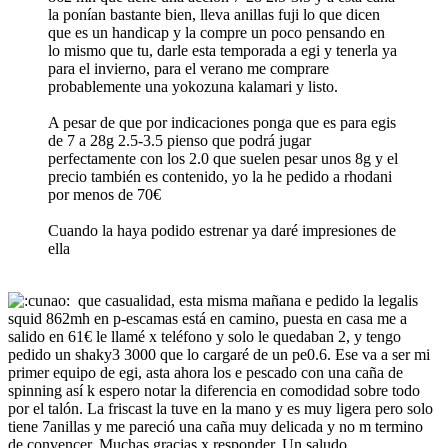
la ponían bastante bien, lleva anillas fuji lo que dicen
que es un handicap y la compre un poco pensando en
lo mismo que tu, darle esta temporada a egi y tenerla ya
para el invierno, para el verano me comprare
probablemente una yokozuna kalamari y listo.
A pesar de que por indicaciones ponga que es para egis
de 7 a 28g 2.5-3.5 pienso que podrá jugar
perfectamente con los 2.0 que suelen pesar unos 8g y el
precio también es contenido, yo la he pedido a rhodani
por menos de 70€
Cuando la haya podido estrenar ya daré impresiones de
ella
que casualidad, esta misma mañana e pedido la legalis
squid 862mh en p-escamas está en camino, puesta en casa me a
salido en 61€ le llamé x teléfono y solo le quedaban 2, y tengo
pedido un shaky3 3000 que lo cargaré de un pe0.6. Ese va a ser mi
primer equipo de egi, asta ahora los e pescado con una caña de
spinning así k espero notar la diferencia en comodidad sobre todo
por el talón. La friscast la tuve en la mano y es muy ligera pero solo
tiene 7anillas y me pareció una caña muy delicada y no m termino
de convencer. Muchas gracias x responder. Un saludo