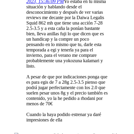
2023, 15:36:09 PM
Yo estaba en tu misma
situación y hablando desde el
desconocimiento y después de ver varias
reviews me decante por la Daiwa Legalis
Squid 862 mh que tiene una acción 7-28
2.5-3.5 y a esta caña la ponían bastante
bien, lleva anillas fuji lo que dicen que es
un handicap y la compre un poco
pensando en lo mismo que tu, darle esta
temporada a egi y tenerla ya para el
invierno, para el verano me comprare
probablemente una yokozuna kalamari y
listo.
A pesar de que por indicaciones ponga que
es para egis de 7 a 28g 2.5-3.5 pienso que
podrá jugar perfectamente con los 2.0 que
suelen pesar unos 8g y el precio también es
contenido, yo la he pedido a rhodani por
menos de 70€
Cuando la haya podido estrenar ya daré
impresiones de ella