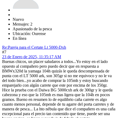
Nuevo
Mensajes: 2
Apasionado de la pesca
Ubicación: Ourense
En línea
Re:Pareja para el Certate Lt 5000-Dxh
#7
23 de Enero de 2025, 11:35:17 AM
Buenas chicos, un placer saludaros a todos...Yo estoy en el lado
opuesto al compañero pero puedo decir que en respuesta a
BMWx320d la yamaga 104h quizás le queda descompensada de
punta con el LT 5000 ark, son 305gr si no me equivoco y no le va
del todo bien...yo acabo de comprar la 105mh y estoy buscando
emparejarlo con algún carrete que este por encima de los 350gr.
Hice la prueba con el Daiwa BG 5000cxh ark de 300gr y le queda
cabezona y eso que la 105mh es mas ligera que la 104h en pocos
gramos. Bueno en resumen lo de equilibrio caña carrete es algo
cuanto menos personal, depende de tu agarre del porta carretes y de
manera de pesca... La hto nébula que dice el compañero es una caña
excepcional para el precio tan contenido que tiene, puede ser una