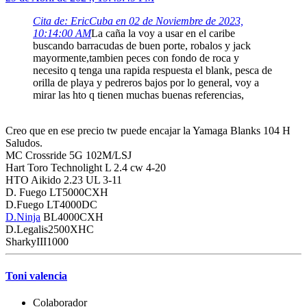
Cita de: EricCuba en 02 de Noviembre de 2023,
10:14:00 AM
La caña la voy a usar en el caribe
buscando barracudas de buen porte, robalos y jack
mayormente,tambien peces con fondo de roca y
necesito q tenga una rapida respuesta el blank, pesca de
orilla de playa y pedreros bajos por lo general, voy a
mirar las hto q tienen muchas buenas referencias,
Creo que en ese precio tw puede encajar la Yamaga Blanks 104 H
Saludos.
MC Crossride 5G 102M/LSJ
Hart Toro Technolight L 2.4 cw 4-20
HTO Aikido 2.23 UL 3-11
D. Fuego LT5000CXH
D.Fuego LT4000DC
D.Ninja
BL4000CXH
D.Legalis2500XHC
SharkyIII1000
Toni valencia
Colaborador