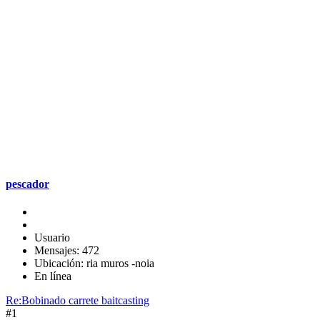
pescador
Usuario
Mensajes: 472
Ubicación: ria muros -noia
En línea
Re:Bobinado carrete baitcasting
#1