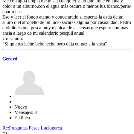
Me con agua limpia me gusta cualquier shad que imite en talla y
color a un alburno,con el agua más oscura o menos luz blanco/perla/
chartreuse.
Eso y leer el fondo atento y concentrado,si esperas la ostia de un
siluro o el atropello de un lucio sacarás alguna por casualidad, Pedro
a vinilo es una pesca muy técnica..de las cosas que espero con más
ansia a largo de mi calendario pesquil anual.
Un saludo.
"Si quieres leche bebe leche,pero deja en paz a la vaca"
Gerard
Nuevo
Mensajes: 3
En línea
Re:Preguntas Pesca Lucioperca
#3