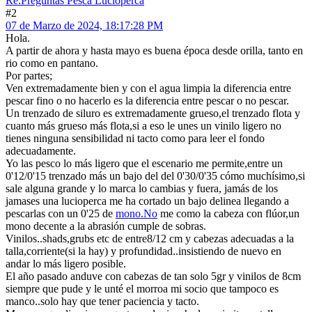
Re:Preguntas Pesca Lucioperca
#2
07 de Marzo de 2024, 18:17:28 PM
Hola.
A partir de ahora y hasta mayo es buena época desde orilla, tanto en
rio como en pantano.
Por partes;
Ven extremadamente bien y con el agua limpia la diferencia entre
pescar fino o no hacerlo es la diferencia entre pescar o no pescar.
Un trenzado de siluro es extremadamente grueso,el trenzado flota y
cuanto más grueso más flota,si a eso le unes un vinilo ligero no
tienes ninguna sensibilidad ni tacto como para leer el fondo
adecuadamente.
Yo las pesco lo más ligero que el escenario me permite,entre un
0'12/0'15 trenzado más un bajo del del 0'30/0'35 cómo muchísimo,si
sale alguna grande y lo marca lo cambias y fuera, jamás de los
jamases una lucioperca me ha cortado un bajo delinea llegando a
pescarlas con un 0'25 de
mono.No
me como la cabeza con flúor,un
mono decente a la abrasión cumple de sobras.
Vinilos..shads,grubs etc de entre8/12 cm y cabezas adecuadas a la
talla,corriente(si la hay) y profundidad..insistiendo de nuevo en
andar lo más ligero posible.
El año pasado anduve con cabezas de tan solo 5gr y vinilos de 8cm
siempre que pude y le unté el morroa mi socio que tampoco es
manco..solo hay que tener paciencia y tacto.