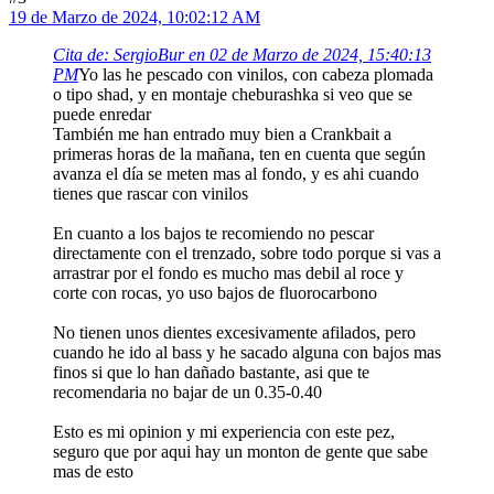
19 de Marzo de 2024, 10:02:12 AM
Cita de: SergioBur en 02 de Marzo de 2024, 15:40:13
PM
Yo las he pescado con vinilos, con cabeza plomada
o tipo shad, y en montaje cheburashka si veo que se
puede enredar
También me han entrado muy bien a Crankbait a
primeras horas de la mañana, ten en cuenta que según
avanza el día se meten mas al fondo, y es ahi cuando
tienes que rascar con vinilos
En cuanto a los bajos te recomiendo no pescar
directamente con el trenzado, sobre todo porque si vas a
arrastrar por el fondo es mucho mas debil al roce y
corte con rocas, yo uso bajos de fluorocarbono
No tienen unos dientes excesivamente afilados, pero
cuando he ido al bass y he sacado alguna con bajos mas
finos si que lo han dañado bastante, asi que te
recomendaria no bajar de un 0.35-0.40
Esto es mi opinion y mi experiencia con este pez,
seguro que por aqui hay un monton de gente que sabe
mas de esto