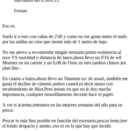
fluo/mono del 0,30/0,35.
Fernan
Eso es.
Suelo ir a esto con cañas de 2'40 y como no me gusta meter el nudo
por las anillas no creo que monte más de 1 metro de bajo.
No me atrevo a recomendar ningún trenzado,primo resistencia al
roce VS suavidad o distancia de lance,ahora llevo un 0'16 de w8
Monster en un carrete y un 0,08 de Onix en otro (ambos chinos )en
plan fino .
En cuanto a bajos,ahora llevo un Titanium scc de assari, también me
gusta el skyline de cinnetic,ambos coated,es decir mono con
recubrimiento de flúor.Pero insisto en que no le doy mucha
importancia, cualquier monofilamento decente hace el papel.
A ver si aciertas,entramos en las mejores semanas del año para su
pesca.
Pescar lo más fino posible en función del escenario,pescar lento,leer
el fondo despacio y atento..eso es en lo que hay que incidir.