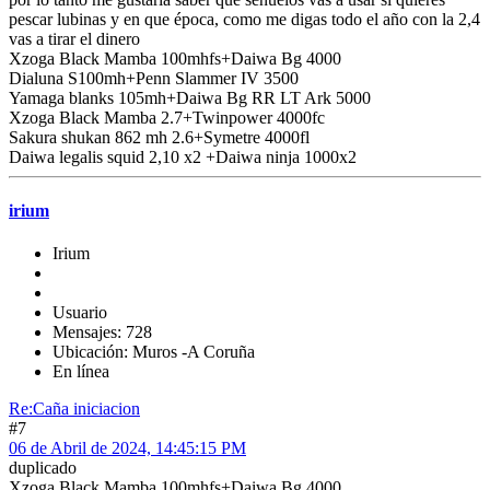
pescar lubinas y en que época, como me digas todo el año con la 2,4
vas a tirar el dinero
Xzoga Black Mamba 100mhfs+Daiwa Bg 4000
Dialuna S100mh+Penn Slammer IV 3500
Yamaga blanks 105mh+Daiwa Bg RR LT Ark 5000
Xzoga Black Mamba 2.7+Twinpower 4000fc
Sakura shukan 862 mh 2.6+Symetre 4000fl
Daiwa legalis squid 2,10 x2 +Daiwa ninja 1000x2
irium
Irium
Usuario
Mensajes: 728
Ubicación: Muros -A Coruña
En línea
Re:Caña iniciacion
#7
06 de Abril de 2024, 14:45:15 PM
duplicado
Xzoga Black Mamba 100mhfs+Daiwa Bg 4000