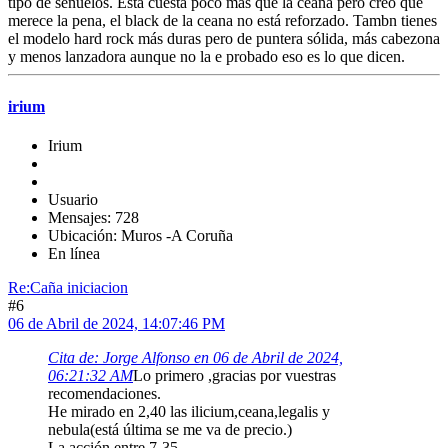
tipo de señuelos. Está cuesta poco más que la ceana pero creo que
merece la pena, el black de la ceana no está reforzado. Tambn tienes
el modelo hard rock más duras pero de puntera sólida, más cabezona
y menos lanzadora aunque no la e probado eso es lo que dicen.
irium
Irium
Usuario
Mensajes: 728
Ubicación: Muros -A Coruña
En línea
Re:Caña iniciacion
#6
06 de Abril de 2024, 14:07:46 PM
Cita de: Jorge Alfonso en 06 de Abril de 2024,
06:21:32 AM
Lo primero ,gracias por vuestras
recomendaciones.
He mirado en 2,40 las ilicium,ceana,legalis y
nebula(está última se me va de precio.)
La acción entre 7-35.