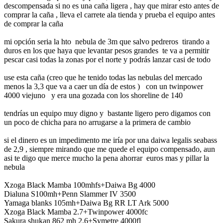
descompensada si no es una caña ligera , hay que mirar esto antes de
comprar la caña , lleva el carrete ala tienda y prueba el equipo antes
de comprar la caña
mi opción seria la hto nebula de 3m que salvo pedreros tirando a
duros en los que haya que levantar pesos grandes te va a permitir
pescar casi todas la zonas por el norte y podrás lanzar casi de todo
use esta caña (creo que he tenido todas las nebulas del mercado
menos la 3,3 que va a caer un día de estos ) con un twinpower
4000 viejuno y era una gozada con los shoreline de 140
tendrías un equipo muy digno y bastante ligero pero digamos con
un poco de chicha para no arrugarse a la primera de cambio
si el dinero es un impedimento me iría por una daiwa legalis seabass
de 2,9 , siempre mirando que me quede el equipo compensado, aun
asi te digo que merce mucho la pena ahorrar euros mas y pillar la
nebula
Xzoga Black Mamba 100mhfs+Daiwa Bg 4000
Dialuna S100mh+Penn Slammer IV 3500
Yamaga blanks 105mh+Daiwa Bg RR LT Ark 5000
Xzoga Black Mamba 2.7+Twinpower 4000fc
Sakura shukan 862 mh 2.6+Symetre 4000fl