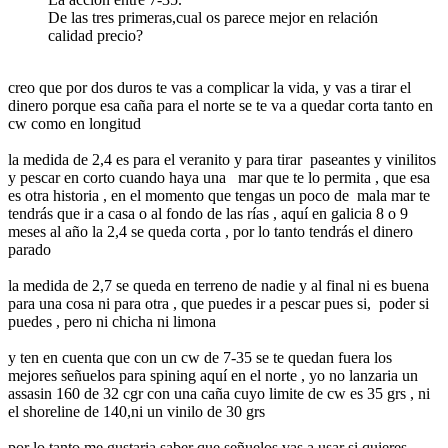
De las tres primeras,cual os parece mejor en relación
calidad precio?
creo que por dos duros te vas a complicar la vida, y vas a tirar el
dinero porque esa caña para el norte se te va a quedar corta tanto en
cw como en longitud
la medida de 2,4 es para el veranito y para tirar paseantes y vinilitos
y pescar en corto cuando haya una mar que te lo permita , que esa
es otra historia , en el momento que tengas un poco de mala mar te
tendrás que ir a casa o al fondo de las rías , aquí en galicia 8 o 9
meses al año la 2,4 se queda corta , por lo tanto tendrás el dinero
parado
la medida de 2,7 se queda en terreno de nadie y al final ni es buena
para una cosa ni para otra , que puedes ir a pescar pues si, poder si
puedes , pero ni chicha ni limona
y ten en cuenta que con un cw de 7-35 se te quedan fuera los
mejores señuelos para spining aquí en el norte , yo no lanzaria un
assasin 160 de 32 cgr con una caña cuyo limite de cw es 35 grs , ni
el shoreline de 140,ni un vinilo de 30 grs
por lo tanto me gustaria saber que señuelos vas a usar si quieres