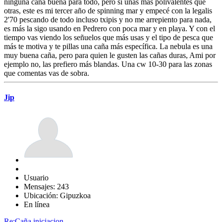
ninguna caña buena para todo, pero si unas más polivalentes que
otras, este es mi tercer año de spinning mar y empecé con la legalis
2'70 pescando de todo incluso txipis y no me arrepiento para nada,
es más la sigo usando en Pedrero con poca mar y en playa. Y con el
tiempo vas viendo los señuelos que más usas y el tipo de pesca que
más te motiva y te pillas una caña más específica. La nebula es una
muy buena caña, pero para quien le gusten las cañas duras, Ami por
ejemplo no, las prefiero más blandas. Una cw 10-30 para las zonas
que comentas vas de sobra.
Jip
Usuario
Mensajes: 243
Ubicación: Gipuzkoa
En línea
Re:Caña iniciacion