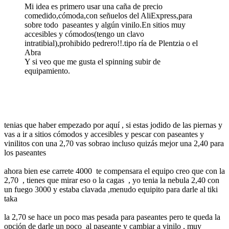
Mi idea es primero usar una caña de precio
comedido,cómoda,con señuelos del AliExpress,para
sobre todo paseantes y algún vinilo.En sitios muy
accesibles y cómodos(tengo un clavo
intratibial),prohibido pedrero!!.tipo ría de Plentzia o el
Abra
Y si veo que me gusta el spinning subir de
equipamiento.
tenias que haber empezado por aquí , si estas jodido de las piernas y
vas a ir a sitios cómodos y accesibles y pescar con paseantes y
vinilitos con una 2,70 vas sobrao incluso quizás mejor una 2,40 para
los paseantes
ahora bien ese carrete 4000 te compensara el equipo creo que con la
2,70 , tienes que mirar eso o la cagas , yo tenia la nebula 2,40 con
un fuego 3000 y estaba clavada ,menudo equipito para darle al tiki
taka
la 2,70 se hace un poco mas pesada para paseantes pero te queda la
opción de darle un poco al paseante y cambiar a vinilo , muy