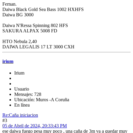
Fernan.
Daiwa Black Gold Sea Bass 1002 HXHFS
Daiwa BG 3000
Daiwa N'Ressa Spinning 802 HFS
SAKURA ALPAX 5008 FD
HTO Nebula 2,40
DAIWA LEGALIS 17 LT 3000 CXH
irium
Irium
Usuario
Mensajes: 728
Ubicación: Muros -A Coruña
En línea
Re:Caña iniciacion
#3
05 de Abril de 2024, 20:33:43 PM
ese daiwa fuego pesa muy poco , una caña de 3m va a quedar muy