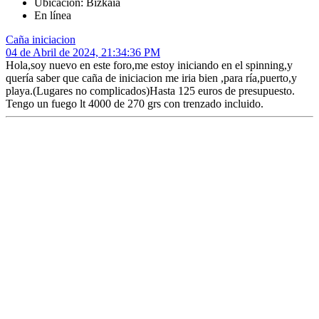
Ubicación: Bizkaia
En línea
Caña iniciacion
04 de Abril de 2024, 21:34:36 PM
Hola,soy nuevo en este foro,me estoy iniciando en el spinning,y
quería saber que caña de iniciacion me iria bien ,para ría,puerto,y
playa.(Lugares no complicados)Hasta 125 euros de presupuesto.
Tengo un fuego lt 4000 de 270 grs con trenzado incluido.