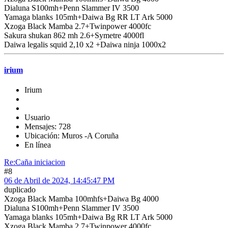
Dialuna S100mh+Penn Slammer IV 3500
Yamaga blanks 105mh+Daiwa Bg RR LT Ark 5000
Xzoga Black Mamba 2.7+Twinpower 4000fc
Sakura shukan 862 mh 2.6+Symetre 4000fl
Daiwa legalis squid 2,10 x2 +Daiwa ninja 1000x2
irium
Irium
Usuario
Mensajes: 728
Ubicación: Muros -A Coruña
En línea
Re:Caña iniciacion
#8
06 de Abril de 2024, 14:45:47 PM
duplicado
Xzoga Black Mamba 100mhfs+Daiwa Bg 4000
Dialuna S100mh+Penn Slammer IV 3500
Yamaga blanks 105mh+Daiwa Bg RR LT Ark 5000
Xzoga Black Mamba 2.7+Twinpower 4000fc