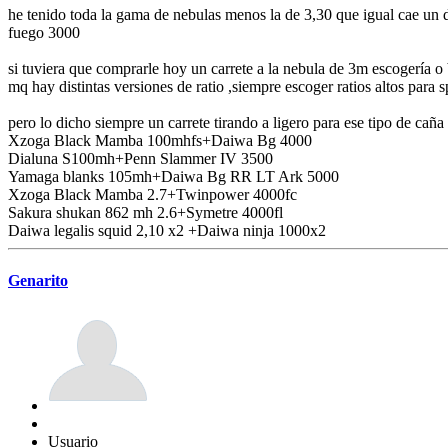
he tenido toda la gama de nebulas menos la de 3,30 que igual cae un d
fuego 3000
si tuviera que comprarle hoy un carrete a la nebula de 3m escogerí
mq hay distintas versiones de ratio ,siempre escoger ratios altos par
pero lo dicho siempre un carrete tirando a ligero para ese tipo de cañ
Xzoga Black Mamba 100mhfs+Daiwa Bg 4000
Dialuna S100mh+Penn Slammer IV 3500
Yamaga blanks 105mh+Daiwa Bg RR LT Ark 5000
Xzoga Black Mamba 2.7+Twinpower 4000fc
Sakura shukan 862 mh 2.6+Symetre 4000fl
Daiwa legalis squid 2,10 x2 +Daiwa ninja 1000x2
Genarito
Usuario