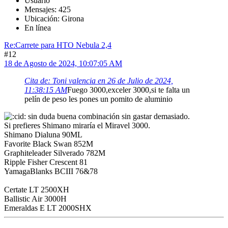
Usuario
Mensajes: 425
Ubicación: Girona
En línea
Re:Carrete para HTO Nebula 2,4
#12
18 de Agosto de 2024, 10:07:05 AM
Cita de: Toni valencia en 26 de Julio de 2024,
11:38:15 AM
Fuego 3000,exceler 3000,si te falta un
pelín de peso les pones un pomito de aluminio
sin duda buena combinación sin gastar demasiado.
Si prefieres Shimano miraría el Miravel 3000.
Shimano Dialuna 90ML
Favorite Black Swan 852M
Graphiteleader Silverado 782M
Ripple Fisher Crescent 81
YamagaBlanks BCIII 76&78
Certate LT 2500XH
Ballistic Air 3000H
Emeraldas E LT 2000SHX