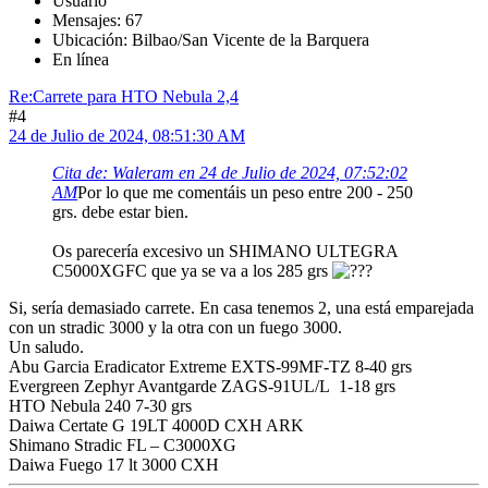
Usuario
Mensajes: 67
Ubicación: Bilbao/San Vicente de la Barquera
En línea
Re:Carrete para HTO Nebula 2,4
#4
24 de Julio de 2024, 08:51:30 AM
Cita de: Waleram en 24 de Julio de 2024, 07:52:02
AM
Por lo que me comentáis un peso entre 200 - 250
grs. debe estar bien.
Os parecería excesivo un SHIMANO ULTEGRA
C5000XGFC que ya se va a los 285 grs
Si, sería demasiado carrete. En casa tenemos 2, una está emparejada
con un stradic 3000 y la otra con un fuego 3000.
Un saludo.
Abu Garcia Eradicator Extreme EXTS-99MF-TZ 8-40 grs
Evergreen Zephyr Avantgarde ZAGS-91UL/L 1-18 grs
HTO Nebula 240 7-30 grs
Daiwa Certate G 19LT 4000D CXH ARK
Shimano Stradic FL – C3000XG
Daiwa Fuego 17 lt 3000 CXH