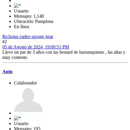
Usuario
Mensajes: 1,148
Ubicación: Pamplona
En línea
Re:botas vadeo savage gear
#2
05 de Agosto de 2024, 19:00:51 PM
Llevo un par de 3 años con las bestard de barranquismo , las altas y
muy contento
Antn
Colaborador
Usuario
Mensajes: 195