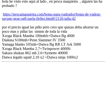
hola he visto esto aqui al lado , en pesca maquieira , alguien las ha
probado ?
https://pescamaquieira.com/botas-para-vadeador/botas-de-vadear-
savage-gear-sg8-suela-fieltro.html#/2126-talla-42
por el precio igual las pillo pero creo que quizas deba ahorrar un
poco mas y pillar las simms de toda la vida
Xzoga Black Mamba 100mhfs+Daiwa Bg 4000
Dialuna S100mh+Penn Slammer IV 3500
Yamaga blanks 105mh+Daiwa Bg RR LT Ark 5000
Xzoga Black Mamba 2.7+Twinpower 4000fc
Sakura shukan 862 mh 2.6+Symetre 4000fl
Daiwa legalis squid 2,10 x2 +Daiwa ninja 1000x2