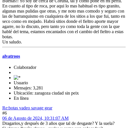
Buenas!! Yo soy de cerca de Coruña, tal y como pone en mi perfil.
En cuanto al tipo de roca, por aqui lo mas habitual es tipo granito,
algunas mas pulidas que otras, y me noto mas comodo y seguro con
las de barranquismo en cualquiera de los sitios a los que fui, tanto en
seco como en mojado. Habrá sitios donde el fieltro aporte mayor
agarre, no lo discuto, pero tanto yo como toda la gente con la que
hablé del tema, estamos encantados con el cambio del fieltro a estas
botas.
Un saludo.
alvatroos
Colaborador
Usuario
Mensajes: 3,281
Ubicación: zaragoza ciudad sin peix
En línea
Re:botas vadeo savage gear
#6
06 de Agosto de 2024, 10:31:07 AM
Dragarios,y después de 3 años que tal de desgaste? Y la suela?