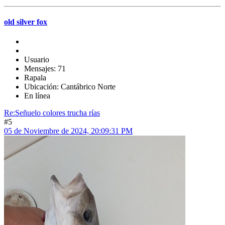
old silver fox
Usuario
Mensajes: 71
Rapala
Ubicación: Cantábrico Norte
En línea
Re:Señuelo colores trucha rías
#5
05 de Noviembre de 2024, 20:09:31 PM