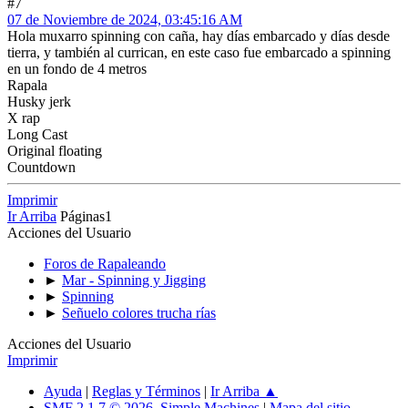
#7
07 de Noviembre de 2024, 03:45:16 AM
Hola muxarro spinning con caña, hay días embarcado y días desde
tierra, y también al currican, en este caso fue embarcado a spinning
en un fondo de 4 metros
Rapala
Husky jerk
X rap
Long Cast
Original floating
Countdown
Imprimir
Ir Arriba
Páginas
1
Acciones del Usuario
Foros de Rapaleando
►
Mar - Spinning y Jigging
►
Spinning
►
Señuelo colores trucha rías
Acciones del Usuario
Imprimir
Ayuda
|
Reglas y Términos
|
Ir Arriba ▲
SMF 2.1.7 © 2026
,
Simple Machines
|
Mapa del sitio