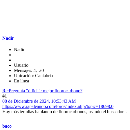
Nadir
Nadir
Usuario
Mensajes: 4,120
Ubicación: Cantabria
En línea
Re:Pregunta "difícil": mejor fluorocarbono?
#1
08 de Diciembre de 2024, 10:53:43 AM
https://www.rapaleando.com/foros/index.php?topic=18698.0
Hay más tertulias hablando de fluorocarbonos, usando el buscador...
baco