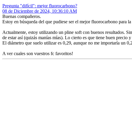
Pregunta "difícil": mejor fluorocarbono?
08 de Diciembre de 2024, 10:36:10 AM
Buenas compañeros.
Estoy en búsqueda del que pudiese ser el mejor fluorocarbono para l
Actualmente, estoy utilizando un pline soft con buenos resultados. S
de estar así (quizás manías mías). Lo cierto es que tiene buen precio 
El diámetro que suelo utilizar es 0,29, aunque no me importaría un 0,
A ver cuales son vuestros fc favoritos!