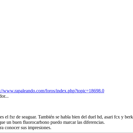
s://www.rapaleando.com/foros/index.php?topic=18698.0
or...
es el fxr de seaguar. También se habla bien del duel hd, asari fcx y b
que un buen fluorocarbono puedo marcar las diferencias.
ara conocer sus impresiones.