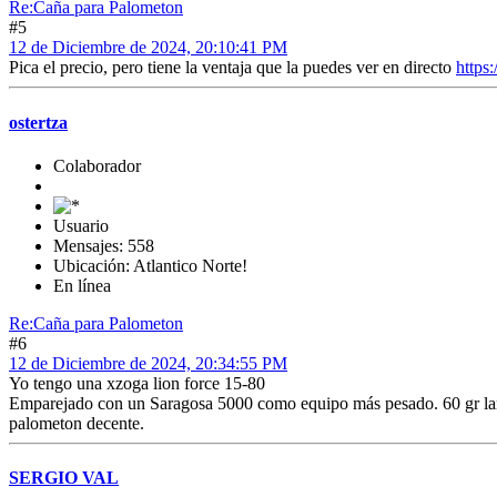
Re:Caña para Palometon
#5
12 de Diciembre de 2024, 20:10:41 PM
Pica el precio, pero tiene la ventaja que la puedes ver en directo
https
ostertza
Colaborador
Usuario
Mensajes: 558
Ubicación: Atlantico Norte!
En línea
Re:Caña para Palometon
#6
12 de Diciembre de 2024, 20:34:55 PM
Yo tengo una xzoga lion force 15-80
Emparejado con un Saragosa 5000 como equipo más pesado. 60 gr lanza
palometon decente.
SERGIO VAL