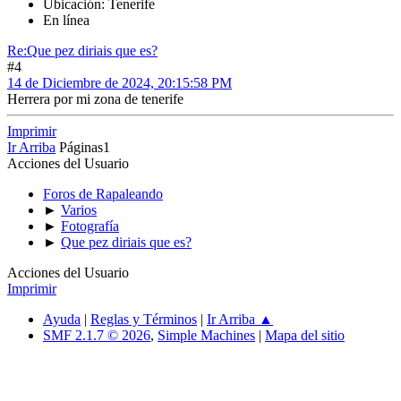
Ubicación: Tenerife
En línea
Re:Que pez diriais que es?
#4
14 de Diciembre de 2024, 20:15:58 PM
Herrera por mi zona de tenerife
Imprimir
Ir Arriba
Páginas
1
Acciones del Usuario
Foros de Rapaleando
►
Varios
►
Fotografía
►
Que pez diriais que es?
Acciones del Usuario
Imprimir
Ayuda
|
Reglas y Términos
|
Ir Arriba ▲
SMF 2.1.7 © 2026
,
Simple Machines
|
Mapa del sitio