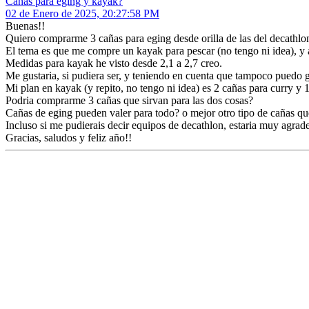
Cañas para eging y kayak?
02 de Enero de 2025, 20:27:58 PM
Buenas!!
Quiero comprarme 3 cañas para eging desde orilla de las del decathlon,
El tema es que me compre un kayak para pescar (no tengo ni idea), y
Medidas para kayak he visto desde 2,1 a 2,7 creo.
Me gustaria, si pudiera ser, y teniendo en cuenta que tampoco puedo 
Mi plan en kayak (y repito, no tengo ni idea) es 2 cañas para curry y 1
Podria comprarme 3 cañas que sirvan para las dos cosas?
Cañas de eging pueden valer para todo? o mejor otro tipo de cañas q
Incluso si me pudierais decir equipos de decathlon, estaria muy agra
Gracias, saludos y feliz año!!