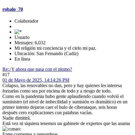
robalo_70
Colaborador
Usuario
Mensajes: 6,032
Mi religión mi conciencia y el cielo mi paz.
Ubicación: San Fernando (Cadiz)
En línea
Re:¿Y ahora que pasa con el plomo?
#17
01 de Mayo de 2025, 14:14:26 PM
Colapso, las renovables no dan, pero y hay quienes les interesa
forzarlas como sea por encima de todo y a riesgo de todo.
Como en la pandemia hubo gente aplaudiendo cuando volvió el
suministro (el nivel de imbecilidad y sumisión es dramático) en un
primer intento dejaron caer el bulo de ciberataque, seis horas
despuēs cero explicaciones con palabras vacías.
Nadie dimitirá.
Está vez ni siquiera tenemos un gabinete de expertos que las asuma
Entre corrientes y penumbras...