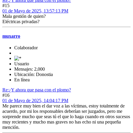
Re:¿Y ahora que pasa con el plomo?
#15
01 de Mayo de 2025, 13:57:13 PM
Mala gestión de quien?
Eléctricas privadas?
muxarro
Colaborador
Usuario
Mensajes: 2,000
Ubicación: Donostia
En línea
Re:¿Y ahora que pasa con el plomo?
#16
01 de Mayo de 2025, 14:04:17 PM
Me parece muy bien el dar voz a las víctimas, estoy totalmente de
acuerdo, por mi los responsables deberían ser juzgados, pero me
sorprende mucho que seas tú el que lo haga cuando en otros sucesos
muy recientes y mucho mas graves no has echo ni una pequeña
mención.