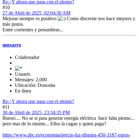
Re:¿Y ahora que pasa con el plomo?
#10
27 de Abril de 2025, 02:04:30 AM
Mejorar siempre es positivo
Como discernir nos hace mejores y
más justos.
Entre corrientes y penumbras...
muxarro
Colaborador
Usuario
Mensajes: 2,000
Ubicación: Donostia
En línea
Re:¿Y ahora que pasa con el plomo?
#11
30 de Abril de 2025, 23:34:35 PM
Bueno.... No se si para generar energía eléctrica hace falta plomo...
pero mas de lo mismo... Ellos la cagan y quien paga?
https://www.abc.es/economia/precio-luz-dispara-450-3187-euros-