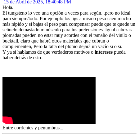
15 de Abril de 2025, 18:40:48 PM
Hola.
El tungsteno lo veo una opción a veces para según...pero no ideal
para siempre/todo. Por ejemplo los jigs a mismo peso caen mucho
más rápido y si bajas el peso para compensar puede que te quede un
señuelo demasiado minúsculo para tus pretensiones. Igual cabezas
plomadas pueden no estar muy acordes con el tamaño del vinilo o
bucktail, claro que habrá otros materiales que cubran o
complementen, Pero la falta del plomo dejará un vacío si o si.
Y ya si hablamos de que verdaderos motivos o
intereses
pueda
haber detrás de esto...
Entre corrientes y penumbras...