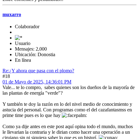
muxarro
Colaborador
Usuario
Mensajes: 2,000
Ubicación: Donostia
En línea
Re:¿Y ahora que pasa con el plomo?
#18
01 de Mayo de 2025, 14:36:01 PM
Vale... te lo compro, sabes quienes son los dueños de la mayoría de
las plantas de energía "verde"?
Y también te doy la razón en lo del nivel medio de conocimiento y
astucia del personal. Con programas como el del cazafantasmss en
prime time pues es lo que hay
Como ya dije antes en este post aquí opina todo el mundo, muchos
le llevarian la contraria y le dirian como hacer una operación a un
cirujano sin ni siquiera saber lo que es un bisturí.