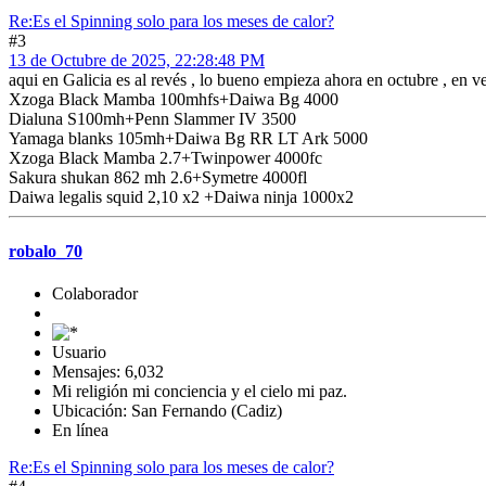
Re:Es el Spinning solo para los meses de calor?
#3
13 de Octubre de 2025, 22:28:48 PM
aqui en Galicia es al revés , lo bueno empieza ahora en octubre , en ve
Xzoga Black Mamba 100mhfs+Daiwa Bg 4000
Dialuna S100mh+Penn Slammer IV 3500
Yamaga blanks 105mh+Daiwa Bg RR LT Ark 5000
Xzoga Black Mamba 2.7+Twinpower 4000fc
Sakura shukan 862 mh 2.6+Symetre 4000fl
Daiwa legalis squid 2,10 x2 +Daiwa ninja 1000x2
robalo_70
Colaborador
Usuario
Mensajes: 6,032
Mi religión mi conciencia y el cielo mi paz.
Ubicación: San Fernando (Cadiz)
En línea
Re:Es el Spinning solo para los meses de calor?