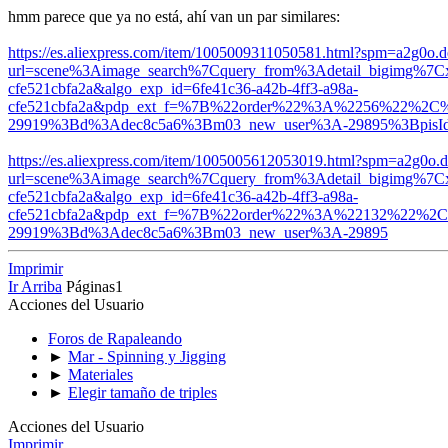
hmm parece que ya no está, ahí van un par similares:
https://es.aliexpress.com/item/1005009311050581.html?spm=a2g0o
url=scene%3Aimage_search%7Cquery_from%3Adetail_bigimg%7Cx
cfe521cbfa2a&algo_exp_id=6fe41c36-a42b-4ff3-a98a-
cfe521cbfa2a&pdp_ext_f=%7B%22order%22%3A%2256%22%2C
29919%3Bd%3Adec8c5a6%3Bm03_new_user%3A-29895%3BpisI
https://es.aliexpress.com/item/1005005612053019.html?spm=a2g0o
url=scene%3Aimage_search%7Cquery_from%3Adetail_bigimg%7Cx
cfe521cbfa2a&algo_exp_id=6fe41c36-a42b-4ff3-a98a-
cfe521cbfa2a&pdp_ext_f=%7B%22order%22%3A%22132%22%2
29919%3Bd%3Adec8c5a6%3Bm03_new_user%3A-29895
Imprimir
Ir Arriba
Páginas
1
Acciones del Usuario
Foros de Rapaleando
►
Mar - Spinning y Jigging
►
Materiales
►
Elegir tamaño de triples
Acciones del Usuario
Imprimir