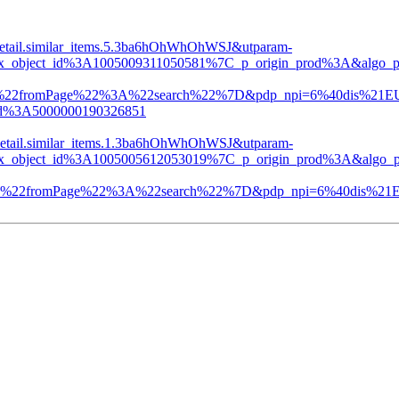
.detail.similar_items.5.3ba6hOhWhOhWSJ&utparam-
_object_id%3A1005009311050581%7C_p_origin_prod%3A&algo_pvi
%22fromPage%22%3A%22search%22%7D&pdp_npi=6%40dis%21EU
d%3A5000000190326851
.detail.similar_items.1.3ba6hOhWhOhWSJ&utparam-
_object_id%3A1005005612053019%7C_p_origin_prod%3A&algo_pvi
C%22fromPage%22%3A%22search%22%7D&pdp_npi=6%40dis%21E