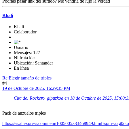
Podrías pasar link del surtido? Me vendría de lujo la verdad
Khali
Khali
Colaborador
Usuario
Mensajes: 127
Ni fruta idea
Ubicación: Santander
En línea
Re:Elegir tamaño de triples
#4
19 de Octubre de 2025, 16:29:35 PM
Cita de: Rockero_gipuzkoa en 18 de Octubre de 2025, 15:00:
Pack de anzuelos triples
https://es.aliexpress.com/item/1005005333468949.html?spm=a2g0o.