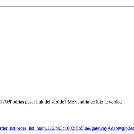
33 PM
Podrías pasar link del surtido? Me vendría de lujo la verdad
order_list.order_list_main.126.bb3c1802iBo5ua&gatewayAdapt=glo2e