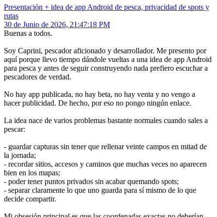
Presentación + idea de app Android de pesca, privacidad de spots y
rutas
30 de Junio de 2026, 21:47:18 PM
Buenas a todos.
Soy Caprini, pescador aficionado y desarrollador. Me presento por
aquí porque llevo tiempo dándole vueltas a una idea de app Android
para pesca y antes de seguir construyendo nada prefiero escuchar a
pescadores de verdad.
No hay app publicada, no hay beta, no hay venta y no vengo a
hacer publicidad. De hecho, por eso no pongo ningún enlace.
La idea nace de varios problemas bastante normales cuando sales a
pescar:
- guardar capturas sin tener que rellenar veinte campos en mitad de
la jornada;
- recordar sitios, accesos y caminos que muchas veces no aparecen
bien en los mapas;
- poder tener puntos privados sin acabar quemando spots;
- separar claramente lo que uno guarda para sí mismo de lo que
decide compartir.
Mi obsesión principal es que las coordenadas exactas no deberían