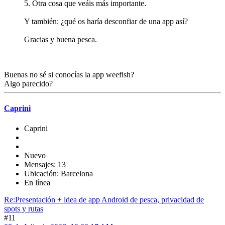
5. Otra cosa que veáis más importante.
Y también: ¿qué os haría desconfiar de una app así?
Gracias y buena pesca.
Buenas no sé si conocías la app weefish?
Algo parecido?
Caprini
Caprini
Nuevo
Mensajes: 13
Ubicación: Barcelona
En línea
Re:Presentación + idea de app Android de pesca, privacidad de
spots y rutas
#11