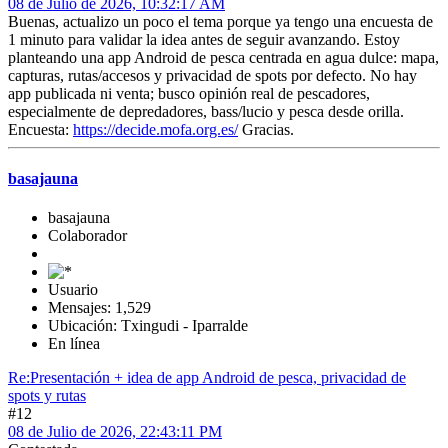
08 de Julio de 2026, 10:32:17 AM
Buenas, actualizo un poco el tema porque ya tengo una encuesta de
1 minuto para validar la idea antes de seguir avanzando. Estoy
planteando una app Android de pesca centrada en agua dulce: mapa,
capturas, rutas/accesos y privacidad de spots por defecto. No hay
app publicada ni venta; busco opinión real de pescadores,
especialmente de depredadores, bass/lucio y pesca desde orilla.
Encuesta:
https://decide.mofa.org.es/
Gracias.
basajauna
basajauna
Colaborador
Usuario
Mensajes: 1,529
Ubicación: Txingudi - Iparralde
En línea
Re:Presentación + idea de app Android de pesca, privacidad de
spots y rutas
#12
08 de Julio de 2026, 22:43:11 PM