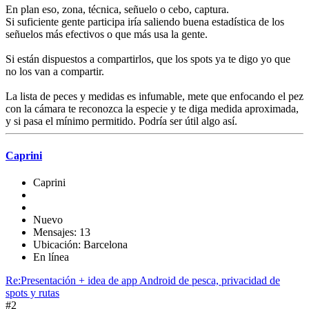
En plan eso, zona, técnica, señuelo o cebo, captura.
Si suficiente gente participa iría saliendo buena estadística de los
señuelos más efectivos o que más usa la gente.
Si están dispuestos a compartirlos, que los spots ya te digo yo que
no los van a compartir.
La lista de peces y medidas es infumable, mete que enfocando el pez
con la cámara te reconozca la especie y te diga medida aproximada,
y si pasa el mínimo permitido. Podría ser útil algo así.
Caprini
Caprini
Nuevo
Mensajes: 13
Ubicación: Barcelona
En línea
Re:Presentación + idea de app Android de pesca, privacidad de
spots y rutas
#2