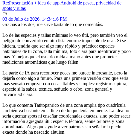
Re:Presentación + idea de app Android de pesca, privacidad de
spots y rutas
#5
03 de Julio de 2026, 14:34:16 PM
Gracias a los dos, me sirve bastante lo que comentáis.
Lo de las especies y tallas mínimas lo veo útil, pero también veo el
peligro de convertirlo en otra lista enorme imposible de usar. Si se
hiciera, tendría que ser algo muy rápido y práctico: especies
habituales de tu zona, talla mínima, foto clara para identificar y poco
más. Y mejor que el usuario mida a mano antes que prometer
mediciones automáticas que luego fallen.
La parte de IA para reconocer peces me parece interesante, pero la
dejaría como algo a futuro. Para una primera versión creo que sería
más sensato empezar con cosas fiables y simples: registrar captura,
especie si la sabes, técnica, señuelo o cebo, zona general y
privacidad clara.
Lo que comenta Tatitopanrico de una zona amplia tipo cuadrícula
también va bastante en la línea de lo que tenía en mente. La idea no
sería quemar spots ni enseñar coordenadas exactas, sino poder sacar
información agregada útil: especie, técnica, señuelo/librea y zona
aproximada. Algo que ayude a ver patrones sin señalar la piedra
exacta donde ha pescado alguien.