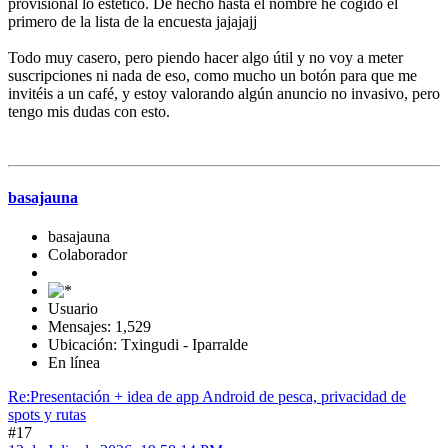
provisional lo estético. De hecho hasta el nombre he cogido el
primero de la lista de la encuesta jajajajj
Todo muy casero, pero piendo hacer algo útil y no voy a meter
suscripciones ni nada de eso, como mucho un botón para que me
invitéis a un café, y estoy valorando algún anuncio no invasivo, pero
tengo mis dudas con esto.
basajauna
basajauna
Colaborador
Usuario
Mensajes: 1,529
Ubicación: Txingudi - Iparralde
En línea
Re:Presentación + idea de app Android de pesca, privacidad de
spots y rutas
#17