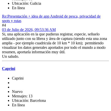
Ubicación: Galicia
En línea
Re:Presentación + idea de app Android de pesca, privacidad de
spots y rutas
#4
03 de Julio de 2026, 09:53:36 AM
Si, una aplicación en la que pudieras registrar, especie, señuelo
utilizado junto con su librea y área de captura (siendo esta una zona
amplia - por ejemplo cuadricula de 10 km * 10 km); permitiendo
visualizar los datos generales aportados por todo el mundo a modo
resumen, aportaría información muy útil.
Un saludo.
Caprini
Caprini
Nuevo
Mensajes: 13
Ubicación: Barcelona
En línea