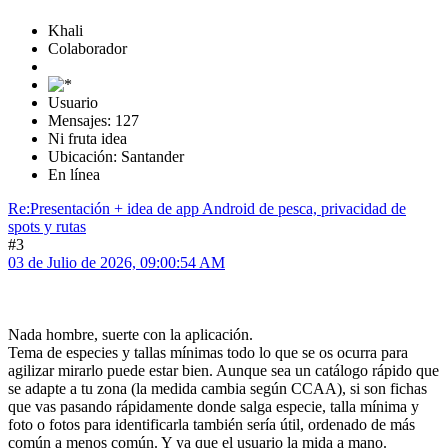
Khali
Colaborador
Usuario
Mensajes: 127
Ni fruta idea
Ubicación: Santander
En línea
Re:Presentación + idea de app Android de pesca, privacidad de
spots y rutas
#3
03 de Julio de 2026, 09:00:54 AM
Nada hombre, suerte con la aplicación.
Tema de especies y tallas mínimas todo lo que se os ocurra para
agilizar mirarlo puede estar bien. Aunque sea un catálogo rápido que
se adapte a tu zona (la medida cambia según CCAA), si son fichas
que vas pasando rápidamente donde salga especie, talla mínima y
foto o fotos para identificarla también sería útil, ordenado de más
común a menos común. Y ya que el usuario la mida a mano.