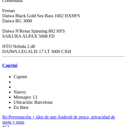
Contestada.
Fernan
Daiwa Black Gold Sea Bass 1002 HXHFS
Daiwa BG 3000
Daiwa N'Ressa Spinning 802 HFS
SAKURA ALPAX 5008 FD
HTO Nebula 2,40
DAIWA LEGALIS 17 LT 3000 CXH
Caprini
Caprini
Nuevo
Mensajes: 13
Ubicación: Barcelona
En línea
Re:Presentación + idea de app Android de pesca, privacidad de
spots y rutas