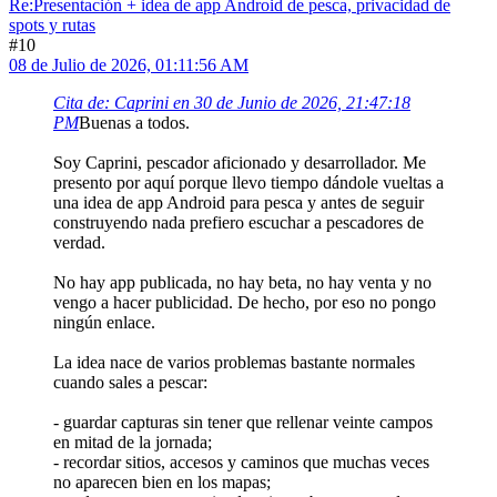
Re:Presentación + idea de app Android de pesca, privacidad de
spots y rutas
#10
08 de Julio de 2026, 01:11:56 AM
Cita de: Caprini en 30 de Junio de 2026, 21:47:18
PM
Buenas a todos.
Soy Caprini, pescador aficionado y desarrollador. Me
presento por aquí porque llevo tiempo dándole vueltas a
una idea de app Android para pesca y antes de seguir
construyendo nada prefiero escuchar a pescadores de
verdad.
No hay app publicada, no hay beta, no hay venta y no
vengo a hacer publicidad. De hecho, por eso no pongo
ningún enlace.
La idea nace de varios problemas bastante normales
cuando sales a pescar:
- guardar capturas sin tener que rellenar veinte campos
en mitad de la jornada;
- recordar sitios, accesos y caminos que muchas veces
no aparecen bien en los mapas;