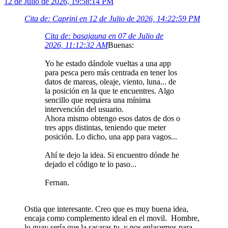
12 de Julio de 2026, 19:58:14 PM
Cita de: Caprini en 12 de Julio de 2026, 14:22:59 PM
Cita de: basajauna en 07 de Julio de
2026, 11:12:32 AM
Buenas:
Yo he estado dándole vueltas a una app
para pesca pero más centrada en tener los
datos de mareas, oleaje, viento, luna... de
la posición en la que te encuentres. Algo
sencillo que requiera una mínima
intervención del usuario.
Ahora mismo obtengo esos datos de dos o
tres apps distintas, teniendo que meter
posición. Lo dicho, una app para vagos...
Ahí te dejo la idea. Si encuentro dónde he
dejado el código te lo paso...
Fernan.
Ostia que interesante. Creo que es muy buena idea,
encaja como complemento ideal en el movil. Hombre,
lo guay sería que la sacaras tu, y nos enlacemos para