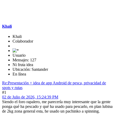
Khali
Khali
Colaborador
Usuario
Mensajes: 127
Ni fruta idea
Ubicación: Santander
En línea
Re:Presentación + idea de app Android de pesca, privacidad de
spots y rutas
#1
02 de Julio de 2026, 15:24:39 PM
Siendo el foro rapalero, me parecería muy interesante que la gente
ponga qué ha pescado y qué ha usado para pescarlo, en plan lubina
de 2kg zona general esta, he usado un pachinko a spinning.