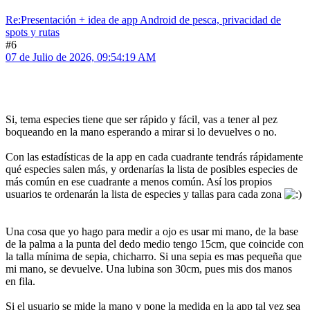
Re:Presentación + idea de app Android de pesca, privacidad de
spots y rutas
#6
07 de Julio de 2026, 09:54:19 AM
Si, tema especies tiene que ser rápido y fácil, vas a tener al pez
boqueando en la mano esperando a mirar si lo devuelves o no.
Con las estadísticas de la app en cada cuadrante tendrás rápidamente
qué especies salen más, y ordenarías la lista de posibles especies de
más común en ese cuadrante a menos común. Así los propios
usuarios te ordenarán la lista de especies y tallas para cada zona
Una cosa que yo hago para medir a ojo es usar mi mano, de la base
de la palma a la punta del dedo medio tengo 15cm, que coincide con
la talla mínima de sepia, chicharro. Si una sepia es mas pequeña que
mi mano, se devuelve. Una lubina son 30cm, pues mis dos manos
en fila.
Si el usuario se mide la mano y pone la medida en la app tal vez sea