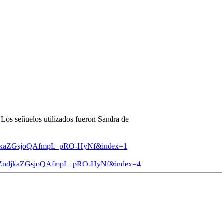
Los señuelos utilizados fueron Sandra de
ZndjkaZGsjoQAfmpL_pRO-HyNf&index=1
rIZndjkaZGsjoQAfmpL_pRO-HyNf&index=4