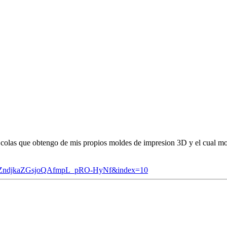
o colas que obtengo de mis propios moldes de impresion 3D y el cual mo
rIZndjkaZGsjoQAfmpL_pRO-HyNf&index=10