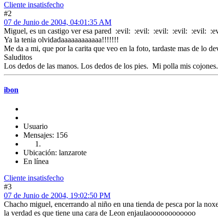
Cliente insatisfecho
#2
07 de Junio de 2004, 04:01:35 AM
Miguel, es un castigo ver esa pared :evil: :evil: :evil: :evil: :evil: :ev
Ya la tenia olvidadaaaaaaaaaaaa!!!!!!!
Me da a mi, que por la carita que veo en la foto, tardaste mas de lo 
Saluditos
Los dedos de las manos. Los dedos de los pies. Mi polla 
ibon
Usuario
Mensajes: 156
Ubicación: lanzarote
En línea
Cliente insatisfecho
#3
07 de Junio de 2004, 19:02:50 PM
Chacho miguel, encerrando al niño en una tienda de pesca por la noxe n
la verdad es que tiene una cara de Leon enjaulaoooooooooooo