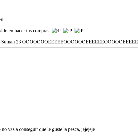
il:
devido en hacer tus compras
mis cojones. Suman 23 OOOOOOOEEEEEOOOOOOEEEEEEOOOOOEEEEEE!
o vas a conseguir que le guste la pesca, jejejeje