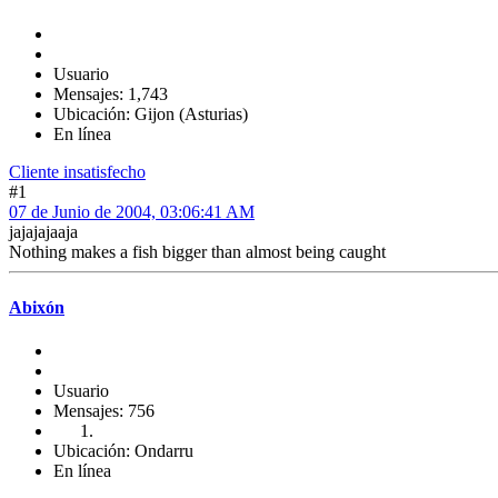
Usuario
Mensajes: 1,743
Ubicación: Gijon (Asturias)
En línea
Cliente insatisfecho
#1
07 de Junio de 2004, 03:06:41 AM
jajajajaaja
Nothing makes a fish bigger than almost being caught
Abixón
Usuario
Mensajes: 756
Ubicación: Ondarru
En línea