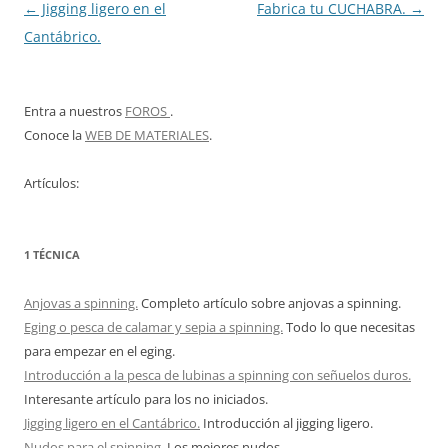
Navegación
←
Jigging ligero en el
Fabrica tu CUCHABRA.
→
de
Cantábrico.
entradas
Entra a nuestros
FOROS
.
Conoce la
WEB DE MATERIALES
.
Artículos:
1 TÉCNICA
Anjovas a spinning.
Completo artículo sobre anjovas a spinning.
Eging o pesca de calamar y sepia a spinning.
Todo lo que necesitas
para empezar en el eging.
Introducción a la pesca de lubinas a spinning con señuelos duros.
Interesante artículo para los no iniciados.
Jigging ligero en el Cantábrico.
Introducción al jigging ligero.
Nudos para el spinning.
Los mejores nudos.