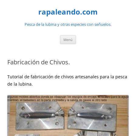
Saltar
al
rapaleando.com
contenido
Pesca de la lubina y otras especies con señuelos.
Menú
Fabricación de Chivos.
Tutorial de fabricación de chivos artesanales para la pesca
de la lubina.