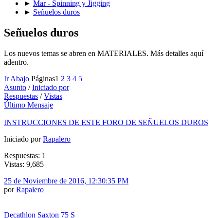
►
Mar - Spinning y Jigging
►
Señuelos duros
Señuelos duros
Los nuevos temas se abren en MATERIALES. Más detalles aquí
adentro.
Ir Abajo
Páginas
1
2
3
4
5
Asunto
/
Iniciado por
Respuestas
/
Vistas
Último Mensaje
INSTRUCCIONES DE ESTE FORO DE SEÑUELOS DUROS
Iniciado por
Rapalero
Respuestas: 1
Vistas: 9,685
25 de Noviembre de 2016, 12:30:35 PM
por
Rapalero
Decathlon Saxton 75 S