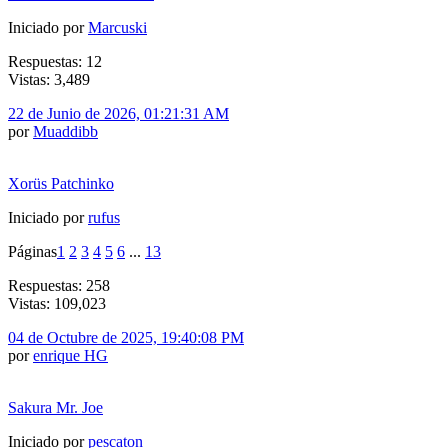
Iniciado por
Marcuski
Respuestas: 12
Vistas: 3,489
22 de Junio de 2026, 01:21:31 AM
por
Muaddibb
Xorüs Patchinko
Iniciado por
rufus
Páginas
1
2
3
4
5
6
...
13
Respuestas: 258
Vistas: 109,023
04 de Octubre de 2025, 19:40:08 PM
por
enrique HG
Sakura Mr. Joe
Iniciado por
pescaton