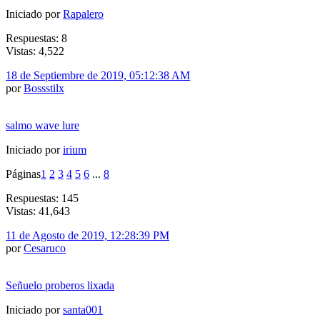
Iniciado por
Rapalero
Respuestas: 8
Vistas: 4,522
18 de Septiembre de 2019, 05:12:38 AM
por
Bossstilx
salmo wave lure
Iniciado por
irium
Páginas
1
2
3
4
5
6
...
8
Respuestas: 145
Vistas: 41,643
11 de Agosto de 2019, 12:28:39 PM
por
Cesaruco
Señuelo proberos lixada
Iniciado por
santa001