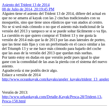
Asiento del Trident 13 de 2014
08 de Julio de 2014, 20:19:45 PM
Alguien tiene el asiento del Trident 13 de 2014, difiere del actual en
que no se amarra al kayak con las 2 cinchas tradicionales con su
mosquetón, sino que tiene unos elásticos que van atados al centro.
No se si será más cómodo o no que el asiento más tradicional de la
versión del 2013 y tampoco se si se puede soltar fácilmente o va fijo.
La cuestión es que quiero comprar el Trident 13 y me gusta la
versión de 2014 más que la de 2013 por las asas laterales de porteo,
que las tiene más fijas y con un preformado en el casco similar a las
del Triumph 13 y se me hace más cómodo para bajarlo del coche
que las asas de la versión del 2013 que quedan más sueltas.
Por tanto estoy en dudas en que versión pedir pues igual lo qiue
gane con la comodidad de las asas la pierda con el sistema del nuevo
asiento.
Agradecería si me podéis decir algo.
Enlace a versión de 2014
http://www.oceankayak.com/kayaks/angler_kayaks/trident_13_angler
Versión de 2013:
http://www.urkankayak.com/Detalle-Kayak/Pesca-28/Trident-13-
Pesca-158.html