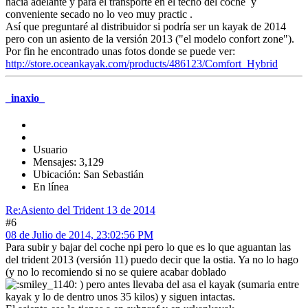
hacía adelante y para el transporte en el techo del coche y
conveniente secado no lo veo muy practic .
Así que preguntaré al distribuidor si podría ser un kayak de 2014
pero con un asiento de la versión 2013 ("el modelo confort zone").
Por fin he encontrado unas fotos donde se puede ver:
http://store.oceankayak.com/products/486123/Comfort_Hybrid
_inaxio_
Usuario
Mensajes: 3,129
Ubicación: San Sebastián
En línea
Re:Asiento del Trident 13 de 2014
#6
08 de Julio de 2014, 23:02:56 PM
Para subir y bajar del coche npi pero lo que es lo que aguantan las
del trident 2013 (versión 11) puedo decir que la ostia. Ya no lo hago
(y no lo recomiendo si no se quiere acabar doblado
) pero antes llevaba del asa el kayak (sumaria entre
kayak y lo de dentro unos 35 kilos) y siguen intactas.