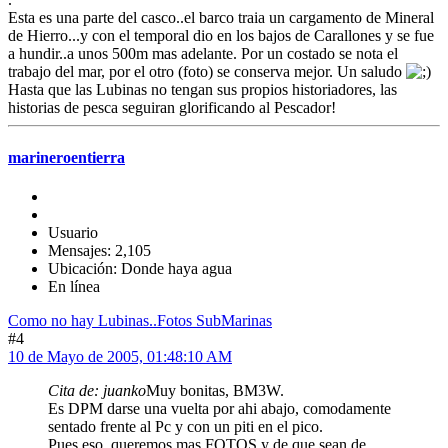
Esta es una parte del casco..el barco traia un cargamento de Mineral
de Hierro...y con el temporal dio en los bajos de Carallones y se fue
a hundir..a unos 500m mas adelante. Por un costado se nota el
trabajo del mar, por el otro (foto) se conserva mejor. Un saludo
Hasta que las Lubinas no tengan sus propios historiadores, las
historias de pesca seguiran glorificando al Pescador!
marineroentierra
Usuario
Mensajes: 2,105
Ubicación: Donde haya agua
En línea
Como no hay Lubinas..Fotos SubMarinas
#4
10 de Mayo de 2005, 01:48:10 AM
Cita de: juanko
Muy bonitas, BM3W.
Es DPM darse una vuelta por ahi abajo, comodamente
sentado frente al Pc y con un piti en el pico.
Pues eso, queremos mas FOTOS y de que sean de