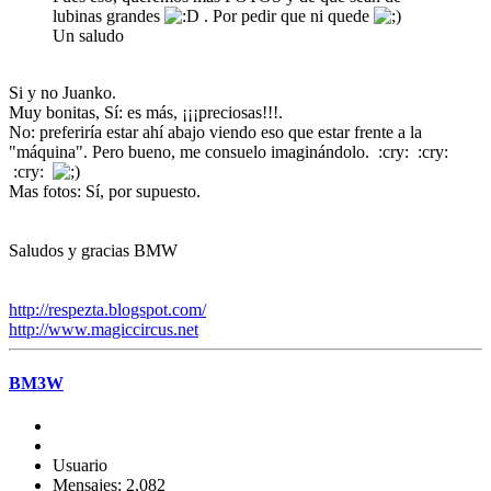
lubinas grandes
. Por pedir que ni quede
Un saludo
Si y no Juanko.
Muy bonitas, Sí: es más, ¡¡¡preciosas!!!.
No: preferiría estar ahí abajo viendo eso que estar frente a la
"máquina". Pero bueno, me consuelo imaginándolo. :cry: :cry:
:cry:
Mas fotos: Sí, por supuesto.
Saludos y gracias BMW
http://respezta.blogspot.com/
http://www.magiccircus.net
BM3W
Usuario
Mensajes: 2,082