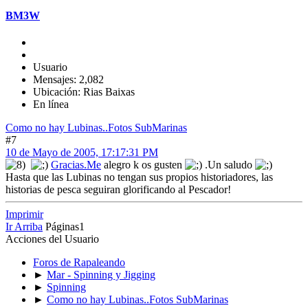
BM3W
Usuario
Mensajes: 2,082
Ubicación: Rias Baixas
En línea
Como no hay Lubinas..Fotos SubMarinas
#7
10 de Mayo de 2005, 17:17:31 PM
Gracias.Me
alegro k os gusten
.Un saludo
Hasta que las Lubinas no tengan sus propios historiadores, las
historias de pesca seguiran glorificando al Pescador!
Imprimir
Ir Arriba
Páginas
1
Acciones del Usuario
Foros de Rapaleando
►
Mar - Spinning y Jigging
►
Spinning
►
Como no hay Lubinas..Fotos SubMarinas