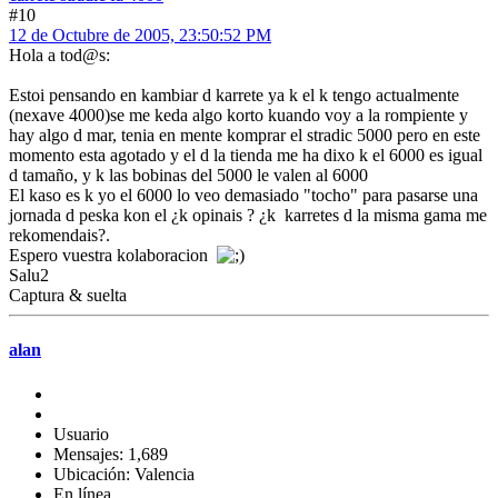
#10
12 de Octubre de 2005, 23:50:52 PM
Hola a tod@s:
Estoi pensando en kambiar d karrete ya k el k tengo actualmente
(nexave 4000)se me keda algo korto kuando voy a la rompiente y
hay algo d mar, tenia en mente komprar el stradic 5000 pero en este
momento esta agotado y el d la tienda me ha dixo k el 6000 es igual
d tamaño, y k las bobinas del 5000 le valen al 6000
El kaso es k yo el 6000 lo veo demasiado "tocho" para pasarse una
jornada d peska kon el ¿k opinais ? ¿k karretes d la misma gama me
rekomendais?.
Espero vuestra kolaboracion
Salu2
Captura & suelta
alan
Usuario
Mensajes: 1,689
Ubicación: Valencia
En línea