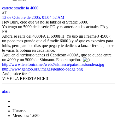
carrete stradic fa 4000
#11
13 de Octubre de 2005, 01:04:52 AM
Hey Billy, creo que ya no se fabrica el Stradic 5000.
Yo tengo un 5000 de la serie FG y es anterior a las actuales FA y
FH.
Ahora se salta del 4000FA al 6000FH. Yo uso un Freams-J 4500 (
un poco mas grande que el Stradic 6000 ) y sé que es excesivo para
lubis, pero para los dias que pega y te dedicas a lanzar ferralla, no se
te vacía la bobina en cada lance.
Aqui en el territorio tienes el Capricorn 4000A, que se queda entre
un 4000 y un 5000 de Shimano. Es otra opción.
http://www.telefonica.net/web2/alanescu/patasillasbandera.jpg
http://www.gentoo.org/images/gentoo-badge.png
And justice for all.
VIVE LA RESISTANCE!!
alan
Usuario
Mensajes: 1,689