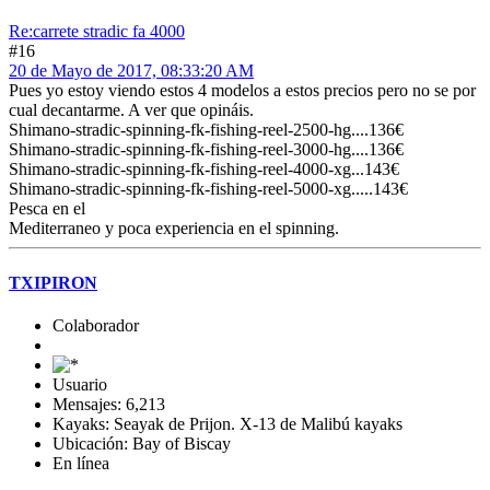
Re:carrete stradic fa 4000
#16
20 de Mayo de 2017, 08:33:20 AM
Pues yo estoy viendo estos 4 modelos a estos precios pero no se por
cual decantarme. A ver que opináis.
Shimano-stradic-spinning-fk-fishing-reel-2500-hg....136€
Shimano-stradic-spinning-fk-fishing-reel-3000-hg....136€
Shimano-stradic-spinning-fk-fishing-reel-4000-xg...143€
Shimano-stradic-spinning-fk-fishing-reel-5000-xg.....143€
Pesca en el
Mediterraneo y poca experiencia en el spinning.
TXIPIRON
Colaborador
Usuario
Mensajes: 6,213
Kayaks: Seayak de Prijon. X-13 de Malibú kayaks
Ubicación: Bay of Biscay
En línea