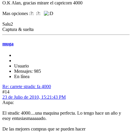
O.K Alan, gracias mirare el capricorn 4000
Mas opciones :?: :?:
Salu2
Captura & suelta
muga
Usuario
Mensajes: 985
En línea
Re: carrete stradic fa 4000
#14
23 de Julio de 2010, 15:21:43 PM
Aupa:
El stradic 4000....una maquina perfecta. Lo tengo hace un año y
esoy entusiasmaaaaado.
De las mejores compras que se pueden hacer