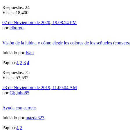
Respuestas: 24
Vistas: 18,400
07 de Noviembre de 2020, 19:08:54 PM
por
elburgo
Visión de la lubina y cómo elegir los colores de los señuelos (convers
Iniciado por
Ivan
Páginas
1
2
3
4
Respuestas: 75
Vistas: 53,592
23 de Noviembre de 2019, 11:00:04 AM
por
Giginho85
Ayuda con carrete
Iniciado por
mazda323
Páginas
1
2