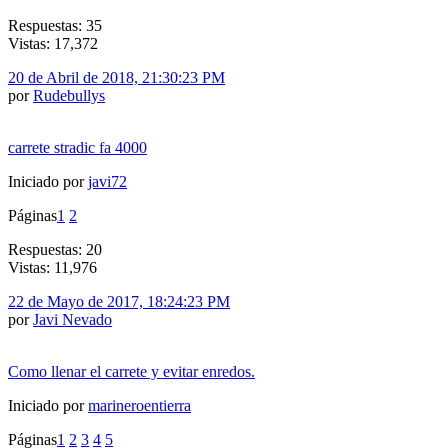
Respuestas: 35
Vistas: 17,372
20 de Abril de 2018, 21:30:23 PM
por
Rudebullys
carrete stradic fa 4000
Iniciado por
javi72
Páginas
1
2
Respuestas: 20
Vistas: 11,976
22 de Mayo de 2017, 18:24:23 PM
por
Javi Nevado
Como llenar el carrete y evitar enredos.
Iniciado por
marineroentierra
Páginas
1
2
3
4
5