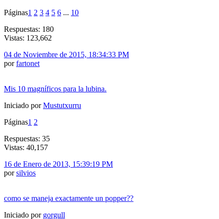
Páginas
1
2
3
4
5
6
...
10
Respuestas: 180
Vistas: 123,662
04 de Noviembre de 2015, 18:34:33 PM
por
fartonet
Mis 10 magníficos para la lubina.
Iniciado por
Mustutxurru
Páginas
1
2
Respuestas: 35
Vistas: 40,157
16 de Enero de 2013, 15:39:19 PM
por
silvios
como se maneja exactamente un popper??
Iniciado por
gorgull