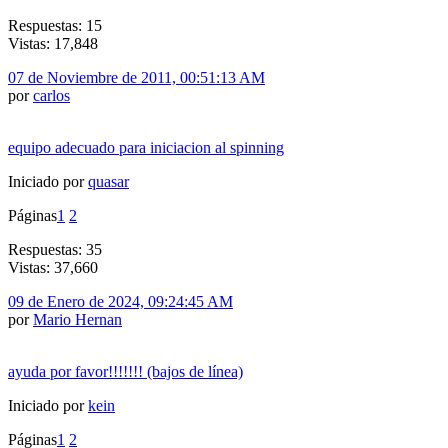
Respuestas: 15
Vistas: 17,848
07 de Noviembre de 2011, 00:51:13 AM
por
carlos
equipo adecuado para iniciacion al spinning
Iniciado por
quasar
Páginas
1
2
Respuestas: 35
Vistas: 37,660
09 de Enero de 2024, 09:24:45 AM
por
Mario Hernan
ayuda por favor!!!!!!! (bajos de línea)
Iniciado por
kein
Páginas
1
2