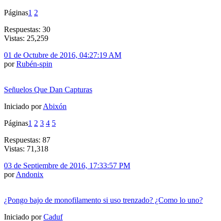
Páginas
1
2
Respuestas: 30
Vistas: 25,259
01 de Octubre de 2016, 04:27:19 AM
por
Rubén-spin
Señuelos Que Dan Capturas
Iniciado por
Abixón
Páginas
1
2
3
4
5
Respuestas: 87
Vistas: 71,318
03 de Septiembre de 2016, 17:33:57 PM
por
Andonix
¿Pongo bajo de monofilamento si uso trenzado? ¿Como lo uno?
Iniciado por
Caduf