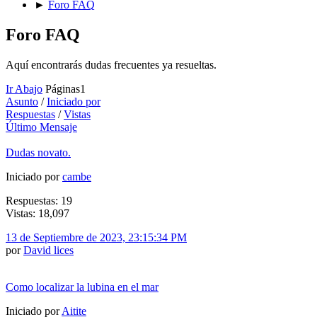
►
Foro FAQ
Foro FAQ
Aquí encontrarás dudas frecuentes ya resueltas.
Ir Abajo
Páginas
1
Asunto
/
Iniciado por
Respuestas
/
Vistas
Último Mensaje
Dudas novato.
Iniciado por
cambe
Respuestas: 19
Vistas: 18,097
13 de Septiembre de 2023, 23:15:34 PM
por
David lices
Como localizar la lubina en el mar
Iniciado por
Aitite