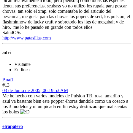
pican relativamente a todo, pero pienso q como todas las especies
tienen sus preferencias, seabass yo no utilizo los rapala para pescar
chovas, tan solo el xrap, solo comentaba lo del articulo del
pescamar, me gusta para las chovas los popers de sert, los pulsion, el
flashminnow de lucky craft y sobretodo los jigs de megabait y de
hiro, me lo he pasado en grande con todos ellos
SaludOSs
http://www.patasillas.com
adri
Visitante
En línea
Buaff
#13
03 de Junio de 2005, 06:19:53 AM
Me he hecho con varios modelos de Pulsion TR, rosa, amarillo y
azul va bastante bien este popper 4horas dandole como un cosaco a
los 3 modelos y ni un picada en fin estoy destrazao que mal sientas
los bolos
elrapalero