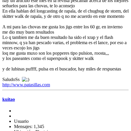
hay un articulo este mes en la revista pescamar acerca de los mejores
señuelos para las chovas, te lo aconsejo
En ella hablan del longcasting de rapala, de el chugbug de storm, del
skitter walk de rapala, y de otro q no me acuerdo en este momento
A mi para las chovas me gusta los jigs entre los 60 gr, en invierno
me dio muy buen resultados
Lo q tambien me da buen resultado ha sido el xrap y el flash
minnow, q ya han pescado varias, el problema es el lance, por eso a
veces escojo los jigs
loq me gusta muxo son los popperes tipo pulsion, roosta,,,
y los paseantes como el superspook y skitter walk
y de lubinas puffff, pulsa en el buscador, hay miles de respuestas
SaludoSs
http://www.patasillas.com
kuitao
Usuario
Mensajes: 1,345