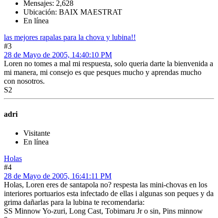
Mensajes: 2,628
Ubicación: BAIX MAESTRAT
En línea
las mejores rapalas para la chova y lubina!!
#3
28 de Mayo de 2005, 14:40:10 PM
Loren no tomes a mal mi respuesta, solo queria darte la bienvenida a
mi manera, mi consejo es que pesques mucho y aprendas mucho
con nosotros.
S2
adri
Visitante
En línea
Holas
#4
28 de Mayo de 2005, 16:41:11 PM
Holas, Loren eres de santapola no? respesta las mini-chovas en los
interiores portuarios esta infectado de ellas i algunas son peques y da
grima dañarlas para la lubina te recomendaria:
SS Minnow Yo-zuri, Long Cast, Tobimaru Jr o sin, Pins minnow