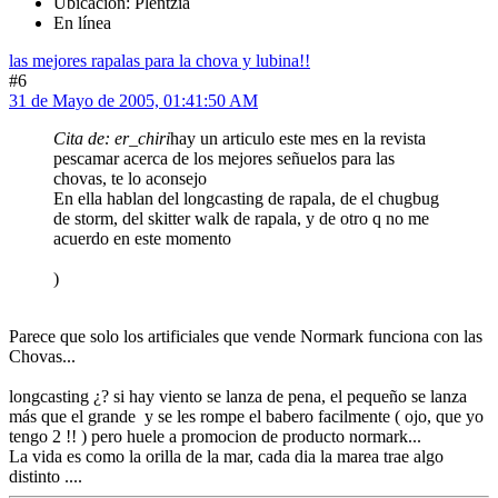
Ubicación: Plentzia
En línea
las mejores rapalas para la chova y lubina!!
#6
31 de Mayo de 2005, 01:41:50 AM
Cita de: er_chiri
hay un articulo este mes en la revista
pescamar acerca de los mejores señuelos para las
chovas, te lo aconsejo
En ella hablan del longcasting de rapala, de el chugbug
de storm, del skitter walk de rapala, y de otro q no me
acuerdo en este momento
)
Parece que solo los artificiales que vende Normark funciona con las
Chovas...
longcasting ¿? si hay viento se lanza de pena, el pequeño se lanza
más que el grande y se les rompe el babero facilmente ( ojo, que yo
tengo 2 !! ) pero huele a promocion de producto normark...
La vida es como la orilla de la mar, cada dia la marea trae algo
distinto ....