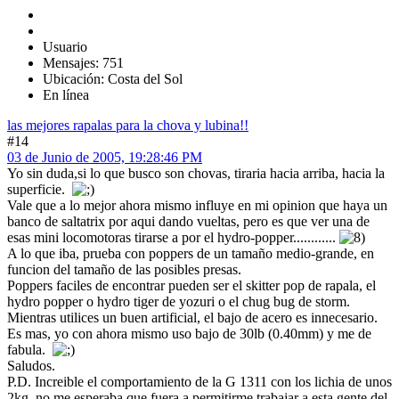
Usuario
Mensajes: 751
Ubicación: Costa del Sol
En línea
las mejores rapalas para la chova y lubina!!
#14
03 de Junio de 2005, 19:28:46 PM
Yo sin duda,si lo que busco son chovas, tiraria hacia arriba, hacia la
superficie.
Vale que a lo mejor ahora mismo influye en mi opinion que haya un
banco de saltatrix por aqui dando vueltas, pero es que ver una de
esas mini locomotoras tirarse a por el hydro-popper............
A lo que iba, prueba con poppers de un tamaño medio-grande, en
funcion del tamaño de las posibles presas.
Poppers faciles de encontrar pueden ser el skitter pop de rapala, el
hydro popper o hydro tiger de yozuri o el chug bug de storm.
Mientras utilices un buen artificial, el bajo de acero es innecesario.
Es mas, yo con ahora mismo uso bajo de 30lb (0.40mm) y me de
fabula.
Saludos.
P.D. Increible el comportamiento de la G 1311 con los lichia de unos
2kg, no me esperaba que fuera a permitirme trabajar a esta gente del