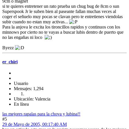
9cm o magnet
si te quieres entretener un rato prueba un chug bug de 8cm o sun
Superspook Jr le suben bien al paseante fallan muchas veces al
coger el señuelo muy pocas se clavan pero te entretienes viendolas
subir cuando no estan muy activas...
Para la anjova le excita los tironcillos rapidos y continuos con los
minnows por cierto no te vayas a buscar lubis dentro de puerto que
no las engañas ni loco
Byezz
er_chiri
Usuario
Mensajes: 1,294
Ubicación: Valencia
En línea
las mejores rapalas para la chova y lubina!!
#5
29 de Mayo de 2005, 00:17:40 AM