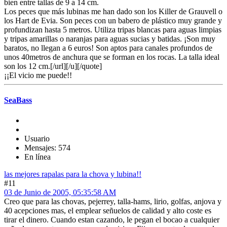
bien entre tallas de 9 a 14 cm.
Los peces que más lubinas me han dado son los Killer de Grauvell o
los Hart de Evia. Son peces con un babero de plástico muy grande y
profundizan hasta 5 metros. Utiliza tripas blancas para aguas limpias
y tripas amarillas o naranjas para aguas sucias y batidas. ¡Son muy
baratos, no llegan a 6 euros! Son aptos para canales profundos de
unos 40metros de anchura que se forman en los rocas. La talla ideal
son los 12 cm.
[/url][/u][/quote]
¡¡El vicio me puede!!
SeaBass
Usuario
Mensajes: 574
En línea
las mejores rapalas para la chova y lubina!!
#11
03 de Junio de 2005, 05:35:58 AM
Creo que para las chovas, pejerrey, talla-hams, lirio, golfas, anjova y
40 acepciones mas, el emplear señuelos de calidad y alto coste es
tirar el dinero. Cuando estan cazando, le pegan el bocao a cualquier