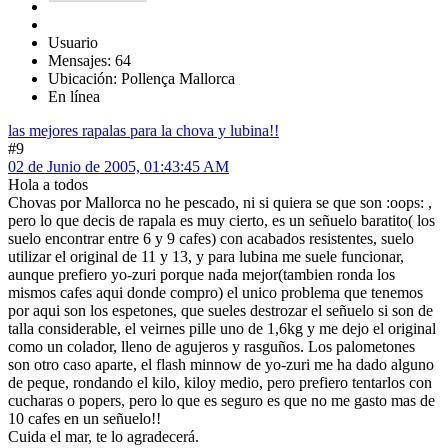
Usuario
Mensajes: 64
Ubicación: Pollença Mallorca
En línea
las mejores rapalas para la chova y lubina!!
#9
02 de Junio de 2005, 01:43:45 AM
Hola a todos
Chovas por Mallorca no he pescado, ni si quiera se que son :oops: ,
pero lo que decis de rapala es muy cierto, es un señuelo baratito( los
suelo encontrar entre 6 y 9 cafes) con acabados resistentes, suelo
utilizar el original de 11 y 13, y para lubina me suele funcionar,
aunque prefiero yo-zuri porque nada mejor(tambien ronda los
mismos cafes aqui donde compro) el unico problema que tenemos
por aqui son los espetones, que sueles destrozar el señuelo si son de
talla considerable, el veirnes pille uno de 1,6kg y me dejo el original
como un colador, lleno de agujeros y rasguños. Los palometones
son otro caso aparte, el flash minnow de yo-zuri me ha dado alguno
de peque, rondando el kilo, kiloy medio, pero prefiero tentarlos con
cucharas o popers, pero lo que es seguro es que no me gasto mas de
10 cafes en un señuelo!!
Cuida el mar, te lo agradecerá.