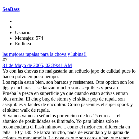
SeaBass
Usuario
Mensajes: 574
En línea
las mejores rapalas para la chova y lubina!!
#7
31 de Mayo de 2005, 02:39:41 AM
Yo con las chovas no malgastaria un señuelo japo de calidad pues lo
hacen polvo en poco tiempo.
Los rapala estan bien, son baratos y resistentes. Otra opcion son los
jigs y cucharas... se lanzan mucho son asequibles y pescan.
Prueba la pesca en superficie ya que cuando estan activas entran
bien arriba. El chug bug de storm y el skitter pop de rapala son
asequibles y faciles de encontrar. Como paseantes el super spook y
el skitter walk de rapala.
Si ya nos vamos a señuelos por encima de los 15 euros..... el
abanico de posibilidades es ilimitado. Yo para lubina solo te
recomendaria el flash minnow.... como el mejor con diferencia en
talla 110 y 130. Se lanza mucho, nada de escandalo y la gama de
colores es muy amplia. La pega es que son caros y hay que tener