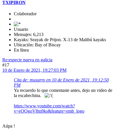
TXIPIRON
Colaborador
Usuario
Mensajes: 6,213
Kayaks: Seayak de Prijon. X-13 de Malibú kayaks
Ubicación: Bay of Biscay
En línea
Re:especie nueva en galicia
#17
10 de Enero de 2021, 19:27:03 PM
Cita de: muxarro en 10 de Enero de 2021, 19:12:50
PM
Ya recuerdo lo que comentaste antes, dejo un video de
la escabechina.
https://www.youtube.com/watch?
v=eOQgoV8m9ks&feature=emb_logo
Aúpa !