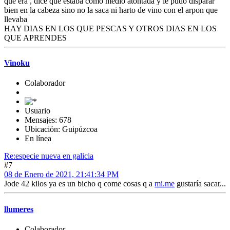
que era , dice que estaba como medio atontada y le pudo disparar
bien en la cabeza sino no la saca ni harto de vino con el arpon que
llevaba
HAY DIAS EN LOS QUE PESCAS Y OTROS DIAS EN LOS
QUE APRENDES
Vinoku
Colaborador
Usuario
Mensajes: 678
Ubicación: Guipúzcoa
En línea
Re:especie nueva en galicia
#7
08 de Enero de 2021, 21:41:34 PM
Jode 42 kilos ya es un bicho q come cosas q a
mi.me
gustaría sacar...
llumeres
Colaborador