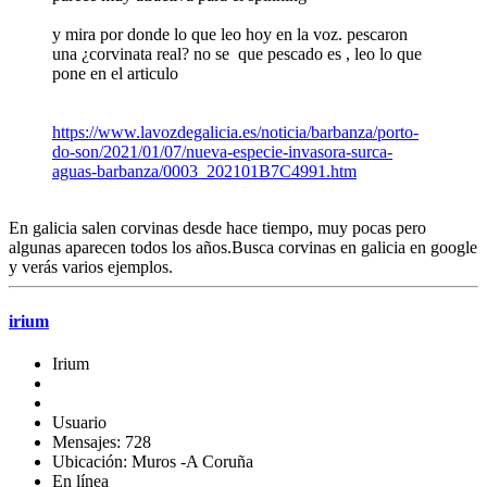
y mira por donde lo que leo hoy en la voz. pescaron
una ¿corvinata real? no se que pescado es , leo lo que
pone en el articulo
https://www.lavozdegalicia.es/noticia/barbanza/porto-
do-son/2021/01/07/nueva-especie-invasora-surca-
aguas-barbanza/0003_202101B7C4991.htm
En galicia salen corvinas desde hace tiempo, muy pocas pero
algunas aparecen todos los años.Busca corvinas en galicia en google
y verás varios ejemplos.
irium
Irium
Usuario
Mensajes: 728
Ubicación: Muros -A Coruña
En línea