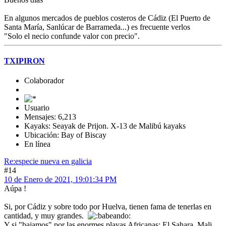
En algunos mercados de pueblos costeros de Cádiz (El Puerto de
Santa María, Sanlúcar de Barrameda...) es frecuente verlos
"Solo el necio confunde valor con precio".
TXIPIRON
Colaborador
Usuario
Mensajes: 6,213
Kayaks: Seayak de Prijon. X-13 de Malibú kayaks
Ubicación: Bay of Biscay
En línea
Re:especie nueva en galicia
#14
10 de Enero de 2021, 19:01:34 PM
Aúpa !
Si, por Cádiz y sobre todo por Huelva, tienen fama de tenerlas en
cantidad, y muy grandes.
Y si "bajamos" por las enormes playas Africanas: El Sahara, Mali,