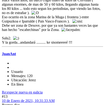
Hace varios años, un barco cogio miles de kilos de Corvinas (
algunas enormes, de mas de 50 y 60 kilos, llegando algunas hasta
los 80 kilos ... todo esto segun los periodistas, que viendo las fotos,
no es de estrañar ).
Eso ocurrio en la zona Marina de la Muga ( frontera ) entre
Guipuzkoa e Iparralde ( Pais Vasco-Frances ).
Debe ser zona de Desove, por que ya son bastantes veces las que
han hecho "escabechinas" por la Zona.
Salu2.
Y la gorda...andandará .......... ke sisomeeeeé !!!
JuanAnt
Usuario
Mensajes: 120
Ubicación: Jerez
En línea
Re:especie nueva en galicia
#13
10 de Enero de 2021, 10:31:33 AM
Buenos dias