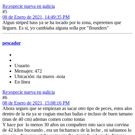
Re:especie nueva en galicia
#5
08 de Enero de 2021, 14:49:35 PM
Algun striped bass ya se ha tocado por tu zona, esperemos que
lleguen. Es si, yo cambiaba alguna solla por "flounders"
pescador
Usuario
Mensajes: 472
Ubicación: ria muros -noia
En línea
Re:especie nueva en galicia
#6
08 de Enero de 2021, 15:08:16 PM
Ahora seguro que se empiezan as sacar otro tipo de peces, estos alos
dentro de la ria ya se cogian muchas bailas e incluso de buen tamano
(mas de 40 cm) ademas comen como tontas
Y hace por lo menos 30 años un compañero mio saco una corvina
de 42 kilos buceando , era un bicharraco de la leche , ni sabiamos lo