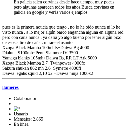
En galicia salen corvinas desde hace tiempo, muy pocas
pero algunas aparecen todos los años.Busca corvinas en
galicia en google y verás varios ejemplos.
pues es la primera noticia que tengo , no lo he oído nunca ni lo he
visto nunca , a lo mejor algún barco engancha alguna en alguna red
pero con caña nunca , ya daria yo algo bueno por tener algún bixo
de esos a tiro de caña , mirare el asunto
Xzoga Black Mamba 100mhfs+Daiwa Bg 4000
Dialuna S100mh+Penn Slammer IV 3500
Yamaga blanks 105mh+Daiwa Bg RR LT Ark 5000
Xzoga Black Mamba 2.7+Twinpower 4000fc
Sakura shukan 862 mh 2.6+Symetre 4000fl
Daiwa legalis squid 2,10 x2 +Daiwa ninja 1000x2
llumeres
Colaborador
Usuario
Mensajes: 2,865
En línea