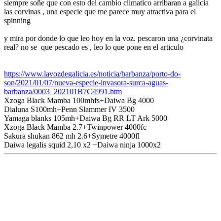
siempre soñe que con esto del cambio climatico arribaran a galicia
las corvinas , una especie que me parece muy atractiva para el
spinning
y mira por donde lo que leo hoy en la voz. pescaron una ¿corvinata
real? no se que pescado es , leo lo que pone en el articulo
https://www.lavozdegalicia.es/noticia/barbanza/porto-do-
son/2021/01/07/nueva-especie-invasora-surca-aguas-
barbanza/0003_202101B7C4991.htm
Xzoga Black Mamba 100mhfs+Daiwa Bg 4000
Dialuna S100mh+Penn Slammer IV 3500
Yamaga blanks 105mh+Daiwa Bg RR LT Ark 5000
Xzoga Black Mamba 2.7+Twinpower 4000fc
Sakura shukan 862 mh 2.6+Symetre 4000fl
Daiwa legalis squid 2,10 x2 +Daiwa ninja 1000x2