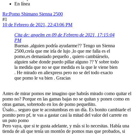
En línea
Re:Pomo Shimano Sienna 2500
#1
10 de Febrero de 2021, 22:43:06 PM
Cita de: angelm en 09 de Febrero de 2021, 17:15:04
PM
Buenas ,alguien podría ayudarme?? Tengo un Sienna
2500,creía que me iría de lujo ,lo que me falla es el
pomo,es demasiado pequeño , quiero cambiárselo,
alguien sabe donde puedo pillar alguno ?? Y sobre todo
la medida que no se que medida es la que le viene bien
. He mirado en aliexpress pero no se del todo exacto
que pomo le va bien . Gracias
Antes de mirar pomos me imagino que habrás mirado como quitar el
pomo no? Porque en las gamas bajas no se quitan y ponen como en
otras gamas, sobretodo en los de pomo pequeñito.
Úsalo... seguro que te acostumbras en un día. Es bonito cambiarle el
pomito pero pf, te vas a gastar casi la mitad del valor del carrete en
un puto pomo
Pero vaya, que si te gusta adelante, y más si lo necesitas. Había una
tienda de ali que tenía un montón de pomos mas que probados, si