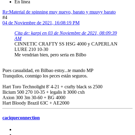
En línea
Re:Material de spinning muy nuevo, barato y muuyy barato
#4
04 de Noviembre de 2021, 16:08:19 PM
Cita de: karpi en 03 de Noviembre de 2021, 08:09:39
AM
CINNETIC CRAFTY SS HSG 4000 y CAPERLAN
LURE 210 10-30
Me vendrian bien, pero seria en Bilbo
Pues casualidad, en Bilbao estoy...te mando MP
Tranquilos, conmigo los peces están seguros.
Hart Toro Technolight 8' 4-21 + crafty black ss 2500
Ilicium 500 270 10-35 + legalis lt 3000 cxh
Axion 300 3m 30-60 + BG 4000
Hart Bloody Brazil 63C + AE2000
caciqueconnection