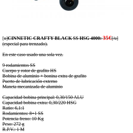
35€
[
u]
CINNETIC CRAFTY BLACK SS HSG 4000:
[/u]
(especial para trenzado).
En este caso usado una sola vez.
9 rodamientos SS
Cuerpo y rotor de grafito HS
Bobina de aluminio + bonina extra de grafito
Puerto de lubricación externo
Maneta mecanizada de aluminio
Capacidad bobina principal: 0,30/150 ALU
Capacidad bobina extra: 0,30/220 HSG
Ratio: 6,1:1
Rodamientos: 8+1 SS
Potencia freno: 10 Kg
Peso: 272 g
R.P.V.: 1 M