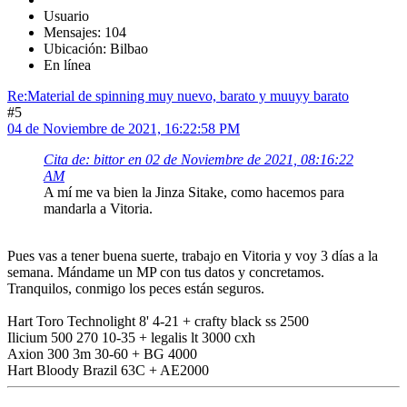
Usuario
Mensajes: 104
Ubicación: Bilbao
En línea
Re:Material de spinning muy nuevo, barato y muuyy barato
#5
04 de Noviembre de 2021, 16:22:58 PM
Cita de: bittor en 02 de Noviembre de 2021, 08:16:22
AM
A mí me va bien la Jinza Sitake, como hacemos para
mandarla a Vitoria.
Pues vas a tener buena suerte, trabajo en Vitoria y voy 3 días a la
semana. Mándame un MP con tus datos y concretamos.
Tranquilos, conmigo los peces están seguros.
Hart Toro Technolight 8' 4-21 + crafty black ss 2500
Ilicium 500 270 10-35 + legalis lt 3000 cxh
Axion 300 3m 30-60 + BG 4000
Hart Bloody Brazil 63C + AE2000