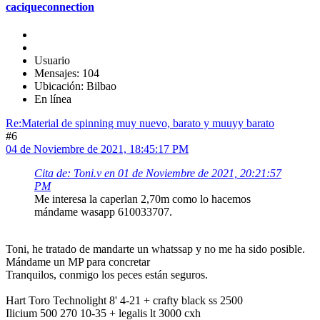
caciqueconnection
Usuario
Mensajes: 104
Ubicación: Bilbao
En línea
Re:Material de spinning muy nuevo, barato y muuyy barato
#6
04 de Noviembre de 2021, 18:45:17 PM
Cita de: Toni.v en 01 de Noviembre de 2021, 20:21:57
PM
Me interesa la caperlan 2,70m como lo hacemos
mándame wasapp 610033707.
Toni, he tratado de mandarte un whatssap y no me ha sido posible.
Mándame un MP para concretar
Tranquilos, conmigo los peces están seguros.
Hart Toro Technolight 8' 4-21 + crafty black ss 2500
Ilicium 500 270 10-35 + legalis lt 3000 cxh