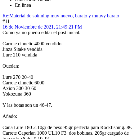
En línea
Re:Material de spinning muy nuevo, barato y muuyy barato
#11
16 de Noviembre de 2021, 21:49:21 PM
Como ya no puedo editar el post inicial:
Carrete cinnetic 4000 vendido
Jinza Sitake vendida
Lure 210 vendida
Quedan:
Lure 270 20-40
Carrete cinnetic 6000
Axion 300 30-60
Yokozuna 360
Y las botas son un 46-47.
Añado:
Caña Lure 180 2-10gr de peso 95gr perfecta para Rockfishing. 8€
Carrete Caperlan 1000 UL10 F3, dos bobinas, 205gr cargado de
trenzado x8 del 0,10. 9€