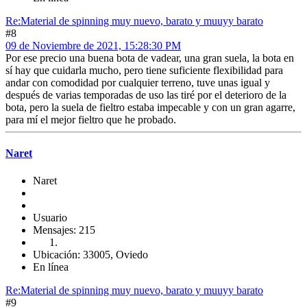
Re:Material de spinning muy nuevo, barato y muuyy barato
#8
09 de Noviembre de 2021, 15:28:30 PM
Por ese precio una buena bota de vadear, una gran suela, la bota en
sí hay que cuidarla mucho, pero tiene suficiente flexibilidad para
andar con comodidad por cualquier terreno, tuve unas igual y
después de varias temporadas de uso las tiré por el deterioro de la
bota, pero la suela de fieltro estaba impecable y con un gran agarre,
para mí el mejor fieltro que he probado.
Naret
Naret
Usuario
Mensajes: 215
Ubicación: 33005, Oviedo
En línea
Re:Material de spinning muy nuevo, barato y muuyy barato
#9