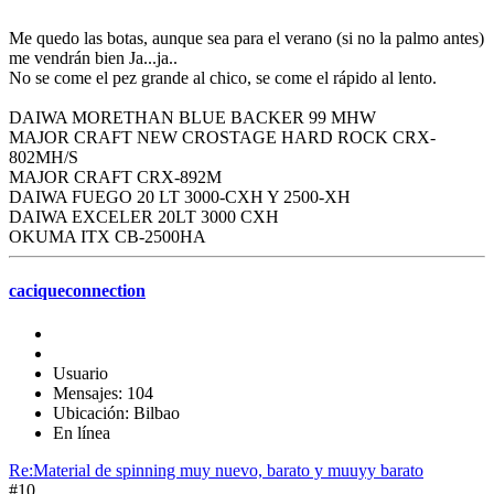
Me quedo las botas, aunque sea para el verano (si no la palmo antes)
me vendrán bien Ja...ja..
No se come el pez grande al chico, se come el rápido al lento.
DAIWA MORETHAN BLUE BACKER 99 MHW
MAJOR CRAFT NEW CROSTAGE HARD ROCK CRX-
802MH/S
MAJOR CRAFT CRX-892M
DAIWA FUEGO 20 LT 3000-CXH Y 2500-XH
DAIWA EXCELER 20LT 3000 CXH
OKUMA ITX CB-2500HA
caciqueconnection
Usuario
Mensajes: 104
Ubicación: Bilbao
En línea
Re:Material de spinning muy nuevo, barato y muuyy barato
#10