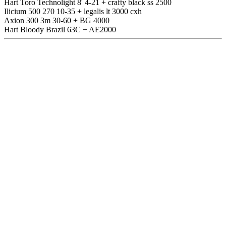
Hart Toro Technolight 8' 4-21 + crafty black ss 2500
Ilicium 500 270 10-35 + legalis lt 3000 cxh
Axion 300 3m 30-60 + BG 4000
Hart Bloody Brazil 63C + AE2000