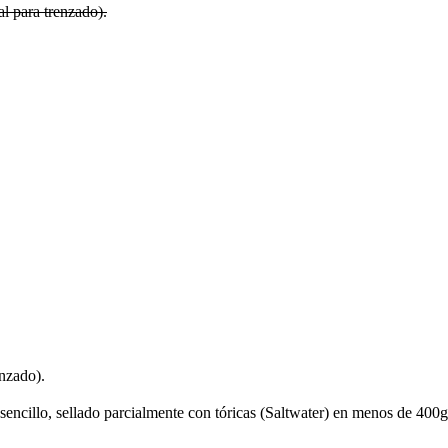
al para trenzado).
enzado).
encillo, sellado parcialmente con tóricas (Saltwater) en menos de 400g