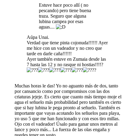
Estuve hace poco allí ( no
pescando) pero tiene buena
traza. Seguro que alguna
lubina campea por esas
aguas....
Aúpa Unai.
Verdad que tiene pinta cojonuda!!!!!! Ayer
me hice con un vadeador y no creo que
tarde en darle caña!!!!!!
Ayer también estuve en Zumaia desde las
7 hasta las 12 y no rasque ni hostias!!!!?
?
Muchas horas le das! Yo no aguanto más de dos, tanto
por cansancio como por compromisos con las dos
criaturas jejeje. Es cierto que cuanto más tiempo moje el
agua el señuelo más probabilidad pero también es cierto
que si hay lubina le pega pronto al señuelo. También es
importante que vayas acotando los señuelos para playa,
yo uso 5 que me han funcionado y con esos tiro millas.
Ojo con el vadeador! Úsalo para ganar unos metros al
lance y poco más... La fuerza de las olas engaña y
puedes tener un susto.