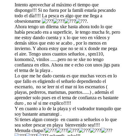
Intento aprovechar al máximo el tiempo que
dispongo!!! Si no fuera por la famili estaría pescando
todo el día!!!! La pesca es algo que me llega a
obsesionarme
.
Ahora tengo un dilema xke hasta ahora todo lo que
había pescado era a superficie, le tengo mucha fe, pero
me estoy dando cuenta y x lo que veo en vídeos y
demás sitios que esto se acabo , por lo menos en
invierno. Y ahora estoy que no se ni x donde me pega
el aire. Tengo unos cuantos señuelos , spm110,
komomo2, vinilos ......pero no se xke no tengo
confianza en ellos. Ahora me e echo con unos jigs para
el tema de la playa .
Lo que me he dado cuenta es que muchas veces en lo
que fallo es eligiendo el señuelo dependiendo el
escenario, no se leer ni el mar ni los escenarios (
playas, pedreros, marismas, puertos......) , además el
aprender solo pues en el tema de confianza es bastante
duro , no sé si me explico!!!!!
Y en cuanto a lo de la playa y el vadeador tranquilo que
soy bastante amarrategi .
Si tienes algun consejo en cuanto a señuelos o lo que
sea sobre pescar en playa bienvenido sea!!!!
Menuda chapa?
eskerrik asko!!!