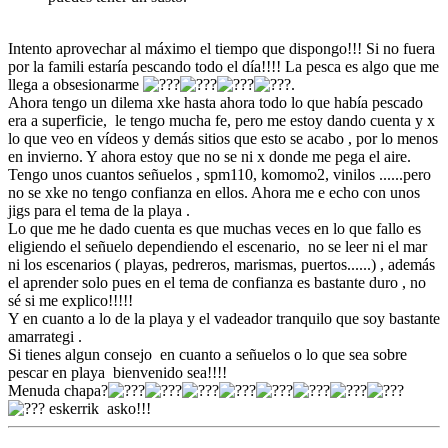
Intento aprovechar al máximo el tiempo que dispongo!!! Si no fuera
por la famili estaría pescando todo el día!!!! La pesca es algo que me
llega a obsesionarme
.
Ahora tengo un dilema xke hasta ahora todo lo que había pescado
era a superficie, le tengo mucha fe, pero me estoy dando cuenta y x
lo que veo en vídeos y demás sitios que esto se acabo , por lo menos
en invierno. Y ahora estoy que no se ni x donde me pega el aire.
Tengo unos cuantos señuelos , spm110, komomo2, vinilos ......pero
no se xke no tengo confianza en ellos. Ahora me e echo con unos
jigs para el tema de la playa .
Lo que me he dado cuenta es que muchas veces en lo que fallo es
eligiendo el señuelo dependiendo el escenario, no se leer ni el mar
ni los escenarios ( playas, pedreros, marismas, puertos......) , además
el aprender solo pues en el tema de confianza es bastante duro , no
sé si me explico!!!!!
Y en cuanto a lo de la playa y el vadeador tranquilo que soy bastante
amarrategi .
Si tienes algun consejo en cuanto a señuelos o lo que sea sobre
pescar en playa bienvenido sea!!!!
Menuda chapa?
eskerrik asko!!!