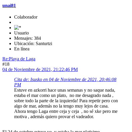
unai81
Colaborador
Usuario
Mensajes: 384
Ubicación: Santurtzi
En línea
Re:Playa de Laga
#18
04 de Noviembre de 2021, 21:22:46 PM
Cita de: Isusko en 04 de Noviembre de 2021, 20:46:08
PM
Estuve en azkorri hace unas semanas y no saque nada,
estaba el mar como un plato, no me desagrado nada ,
sobre todo la parte de la izquierda! Para repetir pero con
algo de mar, además no la tengo muy lejos de casa.
Ahora tengo Laga entre ceja y ceja , no sé xke pero me
motiva , además quiero provar el vadeador.
El 24 de octubre estuve yo, y estaba la mar platisimo