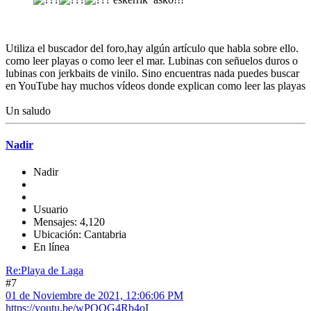
Utiliza el buscador del foro,hay algún artículo que habla sobre ello.
como leer playas o como leer el mar. Lubinas con señuelos duros o
lubinas con jerkbaits de vinilo. Sino encuentras nada puedes buscar
en YouTube hay muchos vídeos donde explican como leer las playas
Un saludo
Nadir
Nadir
Usuario
Mensajes: 4,120
Ubicación: Cantabria
En línea
Re:Playa de Laga
#7
01 de Noviembre de 2021, 12:06:06 PM
https://youtu.be/wPOOG4Rb4oI