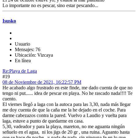
Lo importante no es pescar, sino estar pescando...
Isusko
Usuario
Mensajes: 76
Ubicación: Vizcaya
En línea
Re:Playa de Laga
#19
08 de Noviembre de 2021, 16:22:57 PM
He acabado algo frustrado en este finde, me dado cuenta de que no
tengo ni put...... idea de pescar en playa. No he rascado nada!!!! Te
cuento.
El viernes llegó a laga con la autoca para las 3,30, nada más llegar
me doy cuenta de que la caña me la he dejado en el coche. Para
darme cabezazos contra la pared. Vuelvo a Laudio y vuelta para
laga, estuve a punto de quedarme en casa.
5,30, vadeador y para la playa, mareton, no me aguanta ningún
señuelo en el agua, ni los jigs de 20 gr , una ruina. Aguanto hasta
que se hace de noche , y nada de nada, sin ninguna fe en lo que