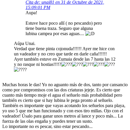
Cita de: unai81 en 31 de Octubre de 2021,
15:09:01 PM
Aupa!
Estuve hace poco allí ( no pescando) pero
tiene buena traza. Seguro que alguna
lubina campea por esas aguas....
Aúpa Unai.
Verdad que tiene pinta cojonuda!!!!!! Ayer me hice con
un vadeador y no creo que tarde en darle caña!!!!!!
Ayer también estuve en Zumaia desde las 7 hasta las 12
y no rasque ni hostias!!!!?
?
Muchas horas le das! Yo no aguanto más de dos, tanto por cansancio
como por compromisos con las dos criaturas jejeje. Es cierto que
cuanto más tiempo moje el agua el señuelo más probabilidad pero
también es cierto que si hay lubina le pega pronto al señuelo.
También es importante que vayas acotando los señuelos para playa,
yo uso 5 que me han funcionado y con esos tiro millas. Ojo con el
vadeador! Úsalo para ganar unos metros al lance y poco más... La
fuerza de las olas engaña y puedes tener un susto.
Lo importante no es pescar, sino estar pescando...