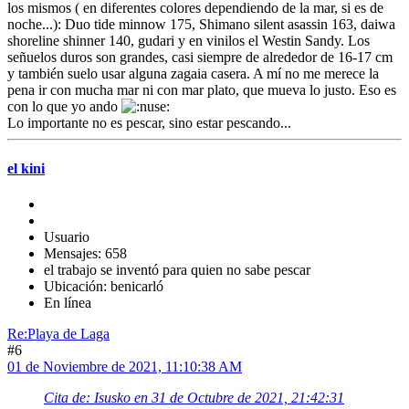
los mismos ( en diferentes colores dependiendo de la mar, si es de
noche...): Duo tide minnow 175, Shimano silent asassin 163, daiwa
shoreline shinner 140, gudari y en vinilos el Westin Sandy. Los
señuelos duros son grandes, casi siempre de alrededor de 16-17 cm
y también suelo usar alguna zagaia casera. A mí no me merece la
pena ir con mucha mar ni con mar plato, que mueva lo justo. Eso es
con lo que yo ando
Lo importante no es pescar, sino estar pescando...
el kini
Usuario
Mensajes: 658
el trabajo se inventó para quien no sabe pescar
Ubicación: benicarló
En línea
Re:Playa de Laga
#6
01 de Noviembre de 2021, 11:10:38 AM
Cita de: Isusko en 31 de Octubre de 2021, 21:42:31