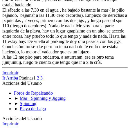
estaba haciendo.
El sábado a las 7,30 en el agua , ha bajado bastante la mar ( la pillo
bajando, bajamar a las 11,30 cero cecordar). Empiezo de derechas a
izquierdas , 2 veces, primero con los dos jigs , y luego paso al spn
110 ( tengo dos colores). Nada de nada. Me voy para la parte
izquierda de la playa, hay un lugar guapísimo en un alto, se accede
entre rocas, hay pruebo todo lo que tengo y nada de nada. Hasta las
11 estoy hay. De vuelta al parking le doy otra pasada con los jigs.
Conclusión: no se xke pero no tenía nada de fe en lo que estaba
haciendo, lo mejor el vadeador que es un lujazo.
A las 12 me piro para ondarroa, a saturraran, ese es otro tema
jijiujuinuij, luego te cuento que tengo que ir a x la cría.
Imprimir
Ir Arriba
Páginas
1
2
3
Acciones del Usuario
Foros de Rapaleando
►
Mar - Spinning y Jigging
►
Spinning
►
Playa de Laga
Acciones del Usuario
Imprimir