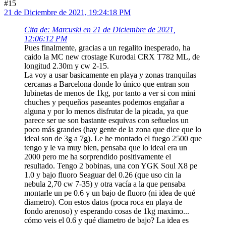
#15
21 de Diciembre de 2021, 19:24:18 PM
Cita de: Marcuski en 21 de Diciembre de 2021,
12:06:12 PM
Pues finalmente, gracias a un regalito inesperado, ha
caido la MC new crostage Kurodai CRX T782 ML, de
longitud 2.30m y cw 2-15.
La voy a usar basicamente en playa y zonas tranquilas
cercanas a Barcelona donde lo único que entran son
lubinetas de menos de 1kg, por tanto a ver si con mini
chuches y pequeños paseantes podemos engañar a
alguna y por lo menos disfrutar de la picada, ya que
parece ser ue son bastante esquivas con señuelos un
poco más grandes (hay gente de la zona que dice que lo
ideal son de 3g a 7g). Le he montado el fuego 2500 que
tengo y le va muy bien, pensaba que lo ideal era un
2000 pero me ha sorprendido positivamente el
resultado. Tengo 2 bobinas, una con YGK Soul X8 pe
1.0 y bajo fluoro Seaguar del 0.26 (que uso cin la
nebula 2,70 cw 7-35) y otra vacía a la que pensaba
montarle un pe 0.6 y un bajo de fluoro (ni idea de qué
diametro). Con estos datos (poca roca en playa de
fondo arenoso) y esperando cosas de 1kg maximo...
cómo veis el 0.6 y qué diametro de bajo? La idea es