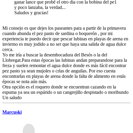
ganar lance que probé el otro dia con la bobina del pe1
y poco lanzaba, la verdad...
Saludos y gracias!
Mi consejo es que dejes los paseantes para a partir de la primavera
cuando abunda el pez pasto de sardina o boquerón , por mi
experiencia te puedo decir que pescar lubinas en playas de arena en
invierno es muy jodido a no ser que haya una salida de agua dulce
cerca.
Yo me iría a buscar la desembocadura del Besós o la del
Llobregat.Para estas épocas las lubinas andan preparandose para la
freza y suelen remontar el agua dulce donde es más fácil encontrar
pez pasto ya sean mujoles o crías de anguilas. Por eso cuesta
encontrarlas en playas de arena donde la falta de alimento en estás
épocas se nota aún más.
Otra opción es el roquero donde se encuentran cazando en la
espuma ya sea un espárido o un cangrejillo despistado o moribundo
Un saludo
Marcuski