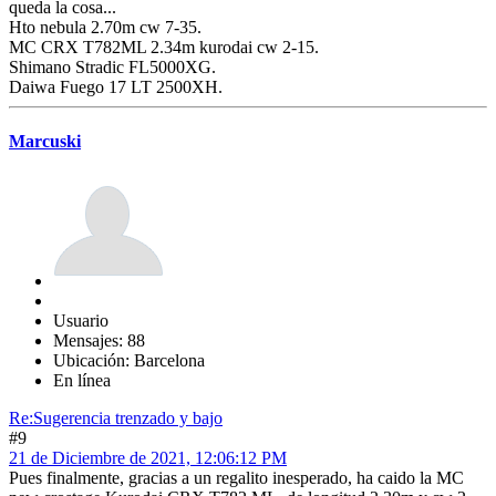
queda la cosa...
Hto nebula 2.70m cw 7-35.
MC CRX T782ML 2.34m kurodai cw 2-15.
Shimano Stradic FL5000XG.
Daiwa Fuego 17 LT 2500XH.
Marcuski
Usuario
Mensajes: 88
Ubicación: Barcelona
En línea
Re:Sugerencia trenzado y bajo
#9
21 de Diciembre de 2021, 12:06:12 PM
Pues finalmente, gracias a un regalito inesperado, ha caido la MC