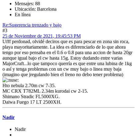
Mensajes: 88
Ubicación: Barcelona
En línea
Re:Sugerencia trenzado y bajo
#3
25 de Noviembre de 2021, 19:45:53 PM
Ufff perdonad, olvidé deciros que es para pescar en zona sin roca,
playa mayoritariamente. La idea es diferenciarlo de lo que ahora
tengo por eso pensaba en el 0.6 o 0.8 para una accion de hasta 20gr
aunque igual bajo el cw hasta 15g. Estoy dudando entre varias
MajorCraft...lo que tampoco querría es que entre una lubina de 1kg
o así y tenga problemas con un cw muy bajo o linea muy baja
(imagino que jregulando bien el freno no debo tener problema)
Hto nebula 2.70m cw 7-35.
MC CRX T782ML 2.34m kurodai cw 2-15.
Shimano Stradic FL5000XG.
Daiwa Fuego 17 LT 2500XH.
Nadir
Nadir