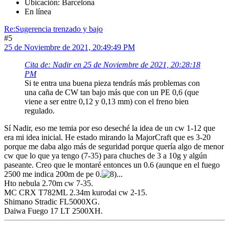
Ubicación: Barcelona
En línea
Re:Sugerencia trenzado y bajo
#5
25 de Noviembre de 2021, 20:49:49 PM
Cita de: Nadir en 25 de Noviembre de 2021, 20:28:18
PM
Si te entra una buena pieza tendrás más problemas con
una caña de CW tan bajo más que con un PE 0,6 (que
viene a ser entre 0,12 y 0,13 mm) con el freno bien
regulado.
Sí Nadir, eso me temia por eso deseché la idea de un cw 1-12 que
era mi idea inicial. He estado mirando la MajorCraft que es 3-20
porque me daba algo más de seguridad porque quería algo de menor
cw que lo que ya tengo (7-35) para chuches de 3 a 10g y algún
paseante. Creo que le montaré entonces un 0.6 (aunque en el fuego
2500 me indica 200m de pe 0.
...
Hto nebula 2.70m cw 7-35.
MC CRX T782ML 2.34m kurodai cw 2-15.
Shimano Stradic FL5000XG.
Daiwa Fuego 17 LT 2500XH.