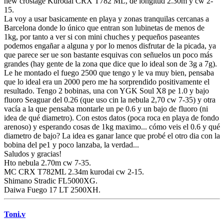
new crostage Kurodai CRX T782 ML, de longitud 2.30m y cw 2-
15.
La voy a usar basicamente en playa y zonas tranquilas cercanas a
Barcelona donde lo único que entran son lubinetas de menos de
1kg, por tanto a ver si con mini chuches y pequeños paseantes
podemos engañar a alguna y por lo menos disfrutar de la picada, ya
que parece ser ue son bastante esquivas con señuelos un poco más
grandes (hay gente de la zona que dice que lo ideal son de 3g a 7g).
Le he montado el fuego 2500 que tengo y le va muy bien, pensaba
que lo ideal era un 2000 pero me ha sorprendido positivamente el
resultado. Tengo 2 bobinas, una con YGK Soul X8 pe 1.0 y bajo
fluoro Seaguar del 0.26 (que uso cin la nebula 2,70 cw 7-35) y otra
vacía a la que pensaba montarle un pe 0.6 y un bajo de fluoro (ni
idea de qué diametro). Con estos datos (poca roca en playa de fondo
arenoso) y esperando cosas de 1kg maximo... cómo veis el 0.6 y qué
diametro de bajo? La idea es ganar lance que probé el otro dia con la
bobina del pe1 y poco lanzaba, la verdad...
Saludos y gracias!
Hto nebula 2.70m cw 7-35.
MC CRX T782ML 2.34m kurodai cw 2-15.
Shimano Stradic FL5000XG.
Daiwa Fuego 17 LT 2500XH.
Toni.v