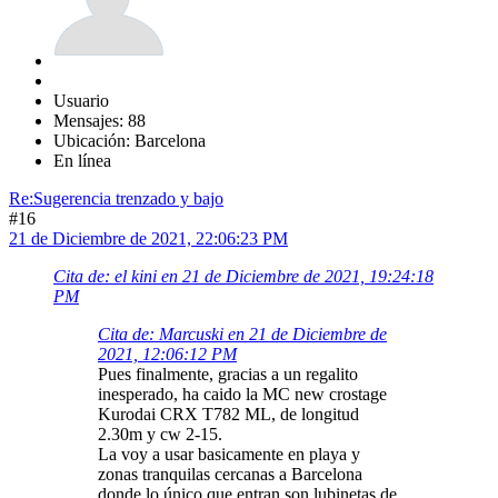
Usuario
Mensajes: 88
Ubicación: Barcelona
En línea
Re:Sugerencia trenzado y bajo
#16
21 de Diciembre de 2021, 22:06:23 PM
Cita de: el kini en 21 de Diciembre de 2021, 19:24:18
PM
Cita de: Marcuski en 21 de Diciembre de
2021, 12:06:12 PM
Pues finalmente, gracias a un regalito
inesperado, ha caido la MC new crostage
Kurodai CRX T782 ML, de longitud
2.30m y cw 2-15.
La voy a usar basicamente en playa y
zonas tranquilas cercanas a Barcelona
donde lo único que entran son lubinetas de