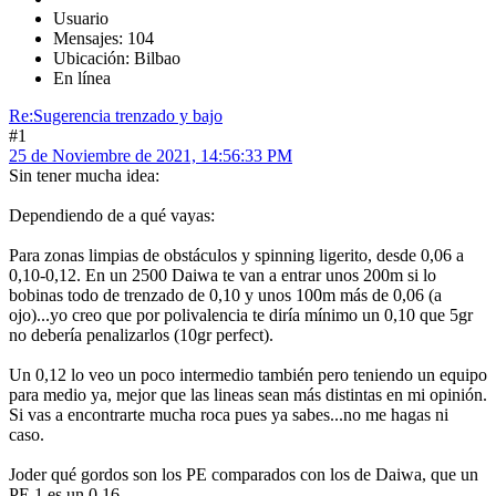
Usuario
Mensajes: 104
Ubicación: Bilbao
En línea
Re:Sugerencia trenzado y bajo
#1
25 de Noviembre de 2021, 14:56:33 PM
Sin tener mucha idea:
Dependiendo de a qué vayas:
Para zonas limpias de obstáculos y spinning ligerito, desde 0,06 a
0,10-0,12. En un 2500 Daiwa te van a entrar unos 200m si lo
bobinas todo de trenzado de 0,10 y unos 100m más de 0,06 (a
ojo)...yo creo que por polivalencia te diría mínimo un 0,10 que 5gr
no debería penalizarlos (10gr perfect).
Un 0,12 lo veo un poco intermedio también pero teniendo un equipo
para medio ya, mejor que las lineas sean más distintas en mi opinión.
Si vas a encontrarte mucha roca pues ya sabes...no me hagas ni
caso.
Joder qué gordos son los PE comparados con los de Daiwa, que un
PE 1 es un 0,16.