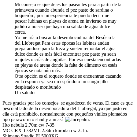
Mi consejo es que dejes los paseantes para a partir de la
primavera cuando abunda el pez pasto de sardina o
boquerón , por mi experiencia te puedo decir que
pescar lubinas en playas de arena en invierno es muy
jodido a no ser que haya una salida de agua dulce
cerca.
Yo me iría a buscar la desembocadura del Besós o la
del Llobregat.Para estas épocas las lubinas andan
preparandose para la freza y suelen remontar el agua
dulce donde es más fácil encontrar pez pasto ya sean
mujoles o crías de anguilas. Por eso cuesta encontrarlas
en playas de arena donde la falta de alimento en estás
épocas se nota aún más.
Otra opción es el roquero donde se encuentran cazando
en la espuma ya sea un espárido o un cangrejillo
despistado o moribundo
Un saludo
Pues gracias por los consejos, se agradecen de veras. El caso es que
pesco al lado de la desembocadura del Llobregat, ya que justo en
ella está prohibido, normalmente con pequeños vinilos plomados
tipo paraworm o shad y aun así
Hto nebula 2.70m cw 7-35.
MC CRX T782ML 2.34m kurodai cw 2-15.
Shimano Stradic FL5000XG.