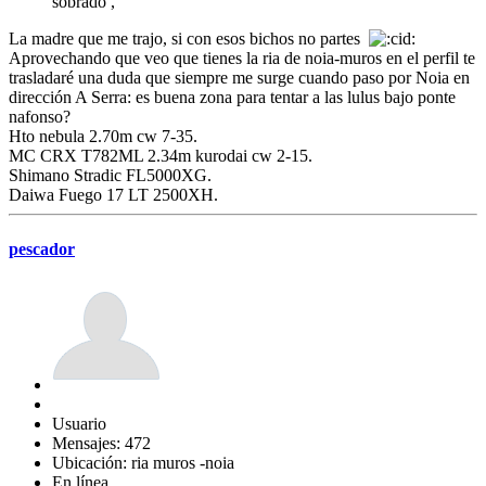
sobrado ,
La madre que me trajo, si con esos bichos no partes
Aprovechando que veo que tienes la ria de noia-muros en el perfil te
trasladaré una duda que siempre me surge cuando paso por Noia en
dirección A Serra: es buena zona para tentar a las lulus bajo ponte
nafonso?
Hto nebula 2.70m cw 7-35.
MC CRX T782ML 2.34m kurodai cw 2-15.
Shimano Stradic FL5000XG.
Daiwa Fuego 17 LT 2500XH.
pescador
Usuario
Mensajes: 472
Ubicación: ria muros -noia
En línea