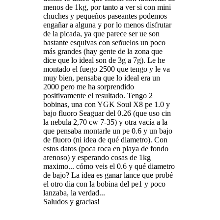
menos de 1kg, por tanto a ver si con mini
chuches y pequeños paseantes podemos
engañar a alguna y por lo menos disfrutar
de la picada, ya que parece ser ue son
bastante esquivas con señuelos un poco
más grandes (hay gente de la zona que
dice que lo ideal son de 3g a 7g). Le he
montado el fuego 2500 que tengo y le va
muy bien, pensaba que lo ideal era un
2000 pero me ha sorprendido
positivamente el resultado. Tengo 2
bobinas, una con YGK Soul X8 pe 1.0 y
bajo fluoro Seaguar del 0.26 (que uso cin
la nebula 2,70 cw 7-35) y otra vacía a la
que pensaba montarle un pe 0.6 y un bajo
de fluoro (ni idea de qué diametro). Con
estos datos (poca roca en playa de fondo
arenoso) y esperando cosas de 1kg
maximo... cómo veis el 0.6 y qué diametro
de bajo? La idea es ganar lance que probé
el otro dia con la bobina del pe1 y poco
lanzaba, la verdad...
Saludos y gracias!