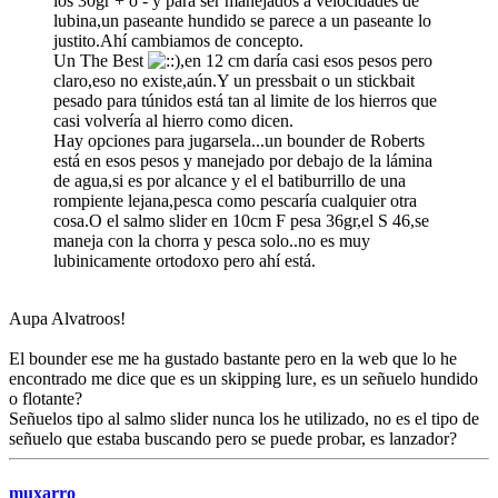
los 30gr + o - y para ser manejados a velocidades de
lubina,un paseante hundido se parece a un paseante lo
justito.Ahí cambiamos de concepto.
Un The Best
,en 12 cm daría casi esos pesos pero
claro,eso no existe,aún.Y un pressbait o un stickbait
pesado para túnidos está tan al limite de los hierros que
casi volvería al hierro como dicen.
Hay opciones para jugarsela...un bounder de Roberts
está en esos pesos y manejado por debajo de la lámina
de agua,si es por alcance y el el batiburrillo de una
rompiente lejana,pesca como pescaría cualquier otra
cosa.O el salmo slider en 10cm F pesa 36gr,el S 46,se
maneja con la chorra y pesca solo..no es muy
lubinicamente ortodoxo pero ahí está.
Aupa Alvatroos!
El bounder ese me ha gustado bastante pero en la web que lo he
encontrado me dice que es un skipping lure, es un señuelo hundido
o flotante?
Señuelos tipo al salmo slider nunca los he utilizado, no es el tipo de
señuelo que estaba buscando pero se puede probar, es lanzador?
muxarro