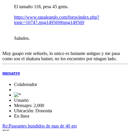
El tamaño 118, pesa 45 grms.
https://www.rapaleando.com/foros/index.php?
topic=10747.msg149569#msg149569
Saludos.
Muy guapo este señuelo, lo unico es bastante antiguo y me pasa
como son el shakura bainer, no los encuentro por ningun lado.
muxarro
Colaborador
Usuario
Mensajes: 2,000
Ubicación: Donostia
En línea
Re:Paseantes hundidos de mas de 40 grs