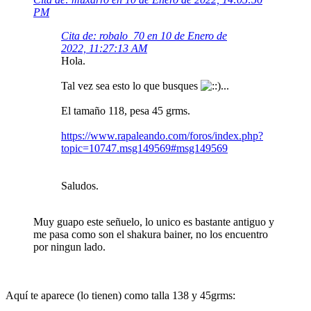
PM
Cita de: robalo_70 en 10 de Enero de
2022, 11:27:13 AM
Hola.
Tal vez sea esto lo que busques
...
El tamaño 118, pesa 45 grms.
https://www.rapaleando.com/foros/index.php?
topic=10747.msg149569#msg149569
Saludos.
Muy guapo este señuelo, lo unico es bastante antiguo y
me pasa como son el shakura bainer, no los encuentro
por ningun lado.
Aquí te aparece (lo tienen) como talla 138 y 45grms: