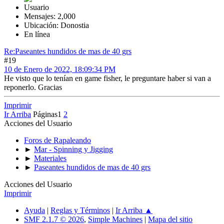
Usuario
Mensajes: 2,000
Ubicación: Donostia
En línea
Re:Paseantes hundidos de mas de 40 grs
#19
10 de Enero de 2022, 18:09:34 PM
He visto que lo tenían en game fisher, le preguntare haber si van a
reponerlo. Gracias
Imprimir
Ir Arriba
Páginas
1
2
Acciones del Usuario
Foros de Rapaleando
►
Mar - Spinning y Jigging
►
Materiales
►
Paseantes hundidos de mas de 40 grs
Acciones del Usuario
Imprimir
Ayuda
|
Reglas y Términos
|
Ir Arriba ▲
SMF 2.1.7 © 2026
,
Simple Machines
|
Mapa del sitio