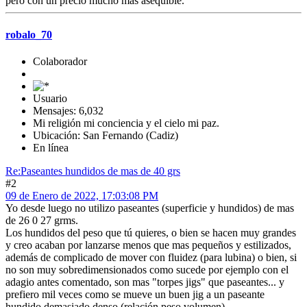
pero con un precio mucho más asequible.
robalo_70
Colaborador
Usuario
Mensajes: 6,032
Mi religión mi conciencia y el cielo mi paz.
Ubicación: San Fernando (Cadiz)
En línea
Re:Paseantes hundidos de mas de 40 grs
#2
09 de Enero de 2022, 17:03:08 PM
Yo desde luego no utilizo paseantes (superficie y hundidos) de mas
de 26 0 27 grms.
Los hundidos del peso que tú quieres, o bien se hacen muy grandes
y creo acaban por lanzarse menos que mas pequeños y estilizados,
además de complicado de mover con fluidez (para lubina) o bien, si
no son muy sobredimensionados como sucede por ejemplo con el
adagio antes comentado, son mas "torpes jigs" que paseantes... y
prefiero mil veces como se mueve un buen jig a un paseante
hundido demasiado denso (relación peso volumen).