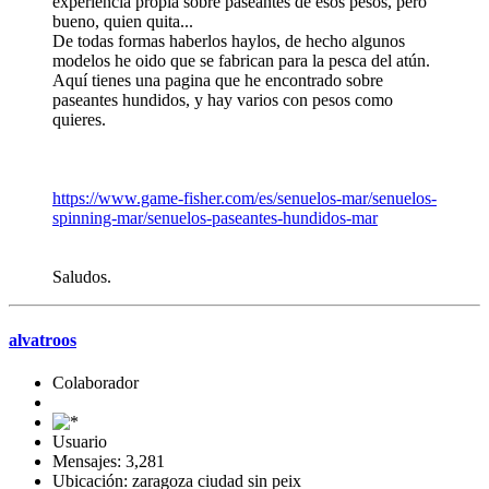
experiencia propia sobre paseantes de esos pesos, pero
bueno, quien quita...
De todas formas haberlos haylos, de hecho algunos
modelos he oido que se fabrican para la pesca del atún.
Aquí tienes una pagina que he encontrado sobre
paseantes hundidos, y hay varios con pesos como
quieres.
https://www.game-fisher.com/es/senuelos-mar/senuelos-
spinning-mar/senuelos-paseantes-hundidos-mar
Saludos.
alvatroos
Colaborador
Usuario
Mensajes: 3,281
Ubicación: zaragoza ciudad sin peix