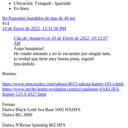
Ubicación: Txingudi - Iparralde
En línea
Re:Paseantes hundidos de mas de 40 grs
#14
10 de Enero de 2022, 12:31:56 PM
Cita de: muxarro en 10 de Enero de 2022, 10:12:07
AM
Aupa basajauna!
He estado mirando y no lo encuentro por ningún lado,
la verdad que tiene muy buena pinta, seguiré
buscándolo.
Buenas.
https://www.pescaxaloc.com/sakura/4015-sakura-bainer-105-s.html
https://www.peche-leurre-evolution.com/es/catalogue-SAKURA-
Bainer-125-S,4327.html
Fernan
Daiwa Black Gold Sea Bass 1002 HXHFS
Daiwa BG 3000
Daiwa N'Ressa Spinning 802 HFS