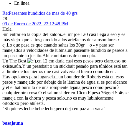
En línea
Re:Paseantes hundidos de mas de 40 grs
#8
09 de Enero de 2022, 22:12:48 PM
Hola.
Sin entrar en la copia del katobi..el mr joe 120 casi llega a eso y es
más viejo que la tos,parecido a los artefactos de samson lures x
ej.Lo que pasa es que cuando saltas los 30gr + o - y para ser
manejados a velocidades de lubina,un paseante hundido se parece a
un paseante lo justito.Ahí cambiamos de concepto.
Un The Best
,en 12 cm daría casi esos pesos pero claro,eso no
existe,aún.Y un pressbait o un stickbait pesado para túnidos está tan
al limite de los hierros que casi volvería al hierro como dicen.
Hay opciones para jugarsela...un bounder de Roberts está en esos
pesos y manejado por debajo de la lámina de agua,si es por alcance
y el el batiburrillo de una rompiente lejana,pesca como pescaría
cualquier otra cosa.O el salmo slider en 10cm F pesa 36gr,el S 46,se
maneja con la chorra y pesca solo..no es muy lubinicamente
ortodoxo pero ahí está.
"Si quieres leche bebe leche,pero deja en paz a la vaca"
basajauna