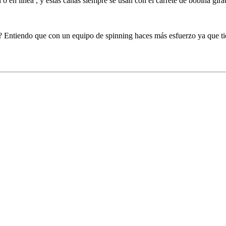
o en linea , y estas cañas siempre se usan con el carrete de bobina girat
ng? Entiendo que con un equipo de spinning haces más esfuerzo ya que 