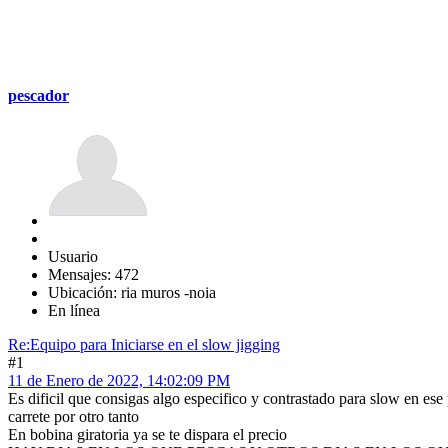
pescador
Usuario
Mensajes: 472
Ubicación: ria muros -noia
En línea
Re:Equipo para Iniciarse en el slow jigging
#1
11 de Enero de 2022, 14:02:09 PM
Es dificil que consigas algo especifico y contrastado para slow en ese 
carrete por otro tanto
En bobina giratoria ya se te dispara el precio