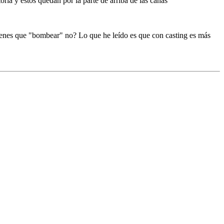
oria y estos quedan por la parte de arriba de las cañas
tienes que "bombear" no? Lo que he leído es que con casting es más