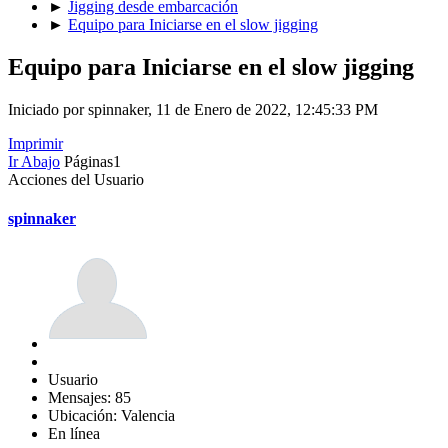
►
Jigging desde embarcación
►
Equipo para Iniciarse en el slow jigging
Equipo para Iniciarse en el slow jigging
Iniciado por spinnaker, 11 de Enero de 2022, 12:45:33 PM
Imprimir
Ir Abajo
Páginas
1
Acciones del Usuario
spinnaker
Usuario
Mensajes: 85
Ubicación: Valencia
En línea