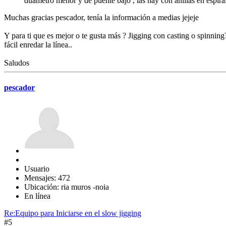
duametro menor y de puente bajo , las hay con anillas en espiral 
Muchas gracias pescador, tenía la información a medias jejeje
Y para ti que es mejor o te gusta más ? Jigging con casting o spinni
fácil enredar la línea..
Saludos
pescador
Usuario
Mensajes: 472
Ubicación: ria muros -noia
En línea
Re:Equipo para Iniciarse en el slow jigging
#5