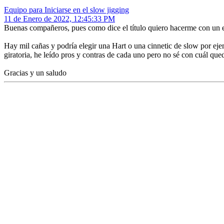
Equipo para Iniciarse en el slow jigging
11 de Enero de 2022, 12:45:33 PM
Buenas compañeros, pues como dice el título quiero hacerme con un eq
Hay mil cañas y podría elegir una Hart o una cinnetic de slow por ejem
giratoria, he leído pros y contras de cada uno pero no sé con cuál qu
Gracias y un saludo