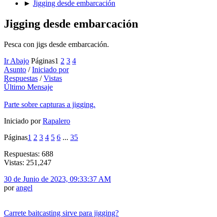
►
Jigging desde embarcación
Jigging desde embarcación
Pesca con jigs desde embarcación.
Ir Abajo
Páginas
1
2
3
4
Asunto
/
Iniciado por
Respuestas
/
Vistas
Último Mensaje
Parte sobre capturas a jigging.
Iniciado por
Rapalero
Páginas
1
2
3
4
5
6
...
35
Respuestas: 688
Vistas: 251,247
30 de Junio de 2023, 09:33:37 AM
por
angel
Carrete baitcasting sirve para jigging?